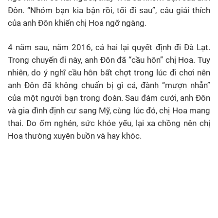
Đôn. “Nhóm bạn kia bận rồi, tối đi sau”, câu giải thích
của anh Đôn khiến chị Hoa ngỡ ngàng.
4 năm sau, năm 2016, cả hai lại quyết định đi Đà Lạt.
Trong chuyến đi này, anh Đôn đã “cầu hôn” chị Hoa. Tuy
nhiên, do ý nghĩ cầu hôn bất chợt trong lúc đi chơi nên
anh Đôn đã không chuẩn bị gì cả, đành “mượn nhẫn”
của một người bạn trong đoàn. Sau đám cưới, anh Đôn
và gia đình định cư sang Mỹ, cùng lúc đó, chị Hoa mang
thai. Do ốm nghén, sức khỏe yếu, lại xa chồng nên chị
Hoa thường xuyên buồn và hay khóc.