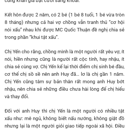
cùng khán giả bật cười sảng khoái.
Kết hôn được 2 năm, có 2 bé (1 bé 8 tuổi, 1 bé vừa tròn
8 tháng) nhưng cả hai vợ chồng vẫn tranh thủ “cơ hội
nói xấu” nhau khi được MC Quốc Thuận đề nghị chia sẻ
trong phần “khui tật xấu”.
Chị Yến cho rằng, chồng mình là một người rất yêu vợ, ít
nói, hiền nhưng cũng là người rất cộc tính, hay nhậu, ít
chia sẻ cùng vợ. Chị Yến kể lại thời điểm chị sinh bé đầu,
cơ thể chị sồ sề nên anh Huy đã… lơ là chị gần 1 năm.
Chị Yến cũng tâm sự bản thân rất mong anh Huy bớt
nhậu, nên chia sẻ những điều chưa hài lòng để chị hiểu
và thay đổi.
Đối với anh Huy thì chị Yến là một người có nhiều tật
xấu như: mê ngủ, không biết nấu nướng, không giặt đồ
nhưng lại là một người giỏi giao tiếp ngoài xã hội. Điều