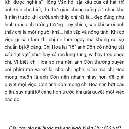
Khi được nghệ sĩ Hồng Vân hỏi tật xấu của cả hai, thì
anh Đôn cho biết, do thời gian chung sống với nhau khá
ít nên trước khi cưới, anh thấy chị rất là… đẹp đúng như
hình mẫu anh tưởng tượng. Tuy nhiên, sau khi cưới anh
thấy chị là một người khá… hấp tấp và nóng tính. Khi có
việc gì cần làm thì chị sẽ làm ngay mà không có sự
chuẩn bị kỹ càng. Chị Hoa lại “tố” anh Đôn có những tật
xấu “lặt vặt” như: hay xả rác lung tung, và hay trêu chọc
chị. Vì biết chị Hoa sợ ma nên anh Đôn thường xuyên
coi phim ma và kể lại cho chị nghe. Điều mà chị Hoa
mong muốn là anh Đôn nên nhanh nhạy hơn để giải
quyết mọi việc. Còn anh Đôn mong chị Hoa nên bớt cáu
giận, suy nghĩ kỹ càng hơn trước khi giải quyết một việc
nào đó.
Câu chuyện hài hước mà anh Ngô Xuân Huy (26 tuổi