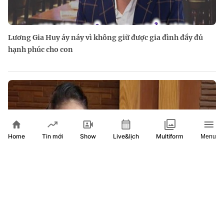
Lương Gia Huy áy náy vì không giữ được gia đình đầy đủ
hạnh phúc cho con
Home
Show
Live&lịch
Tin mới
Multiform
Menu
Nghệ sĩ Ái Như: Nâng niu nghệ thuật bằng tấm lòng