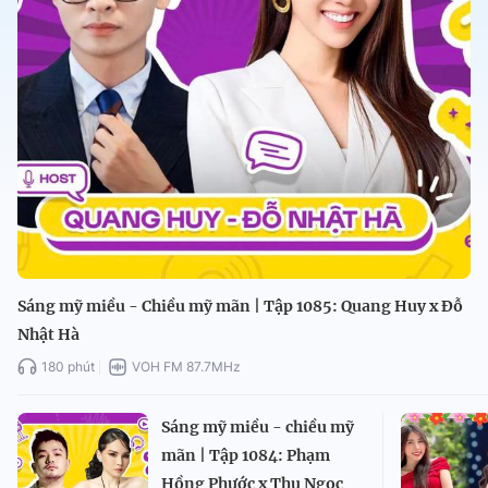
Sáng mỹ miều - Chiều mỹ mãn | Tập 1085: Quang Huy x Đỗ
Nhật Hà
180 phút
VOH FM 87.7MHz
Sáng mỹ miều - chiều mỹ
mãn | Tập 1084: Phạm
Hồng Phước x Thu Ngọc