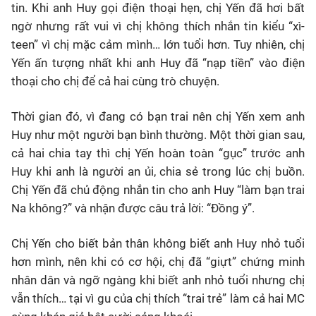
tin. Khi anh Huy gọi điện thoại hẹn, chị Yến đã hơi bất
ngờ nhưng rất vui vì chị không thích nhắn tin kiểu “xì-
teen” vì chị mặc cảm mình… lớn tuổi hơn. Tuy nhiên, chị
Yến ấn tượng nhất khi anh Huy đã “nạp tiền” vào điện
thoại cho chị để cả hai cùng trò chuyện.
Thời gian đó, vì đang có bạn trai nên chị Yến xem anh
Huy như một người bạn bình thường. Một thời gian sau,
cả hai chia tay thì chị Yến hoàn toàn “gục” trước anh
Huy khi anh là người an ủi, chia sẻ trong lúc chị buồn.
Chị Yến đã chủ động nhắn tin cho anh Huy “làm bạn trai
Na không?” và nhận được câu trả lời: “Đồng ý”.
Chị Yến cho biết bản thân không biết anh Huy nhỏ tuổi
hơn mình, nên khi có cơ hội, chị đã “giựt” chứng minh
nhân dân và ngỡ ngàng khi biết anh nhỏ tuổi nhưng chị
vẫn thích… tại vì gu của chị thích “trai trẻ” làm cả hai MC