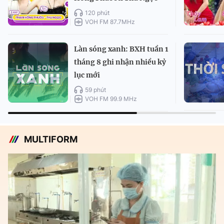
120 phút
VOH FM 87.7MHz
Làn sóng xanh: BXH tuần 1
tháng 8 ghi nhận nhiều kỷ
lục mới
59 phút
VOH FM 99.9 MHz
MULTIFORM