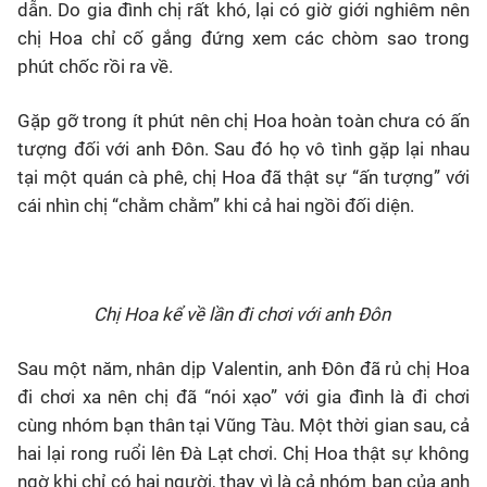
dẫn. Do gia đình chị rất khó, lại có giờ giới nghiêm nên
chị Hoa chỉ cố gắng đứng xem các chòm sao trong
phút chốc rồi ra về.
Gặp gỡ trong ít phút nên chị Hoa hoàn toàn chưa có ấn
tượng đối với anh Đôn. Sau đó họ vô tình gặp lại nhau
tại một quán cà phê, chị Hoa đã thật sự “ấn tượng” với
cái nhìn chị “chằm chằm” khi cả hai ngồi đối diện.
Chị Hoa kể về lần đi chơi với anh Đôn
Sau một năm, nhân dịp Valentin, anh Đôn đã rủ chị Hoa
đi chơi xa nên chị đã “nói xạo” với gia đình là đi chơi
cùng nhóm bạn thân tại Vũng Tàu. Một thời gian sau, cả
hai lại rong ruổi lên Đà Lạt chơi. Chị Hoa thật sự không
ngờ khi chỉ có hai người, thay vì là cả nhóm bạn của anh