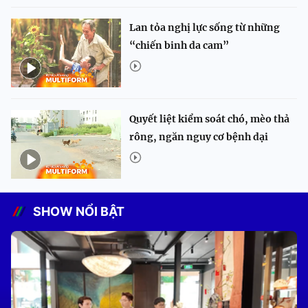
Lan tỏa nghị lực sống từ những
“chiến binh da cam”
Quyết liệt kiểm soát chó, mèo thả
rông, ngăn nguy cơ bệnh dại
SHOW NỔI BẬT