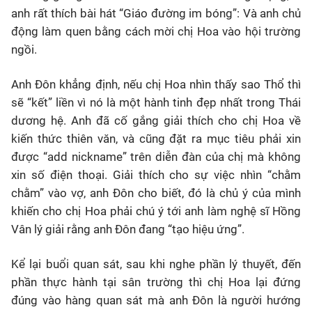
anh rất thích bài hát “Giáo đường im bóng”: Và anh chủ
động làm quen bằng cách mời chị Hoa vào hội trường
ngồi.
Anh Đôn khẳng định, nếu chị Hoa nhìn thấy sao Thổ thì
sẽ “kết” liền vì nó là một hành tinh đẹp nhất trong Thái
dương hệ. Anh đã cố gắng giải thích cho chị Hoa về
kiến thức thiên văn, và cũng đặt ra mục tiêu phải xin
được “add nickname” trên diễn đàn của chị mà không
xin số điện thoại. Giải thích cho sự việc nhìn “chằm
chằm” vào vợ, anh Đôn cho biết, đó là chủ ý của mình
khiến cho chị Hoa phải chú ý tới anh làm nghệ sĩ Hồng
Vân lý giải rằng anh Đôn đang “tạo hiệu ứng”.
Kể lại buổi quan sát, sau khi nghe phần lý thuyết, đến
phần thực hành tại sân trường thì chị Hoa lại đứng
đúng vào hàng quan sát mà anh Đôn là người hướng