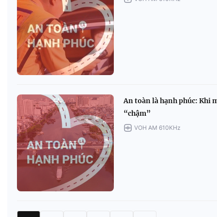
An toàn là hạnh phúc: Khi 
“chậm”
VOH AM 610KHz