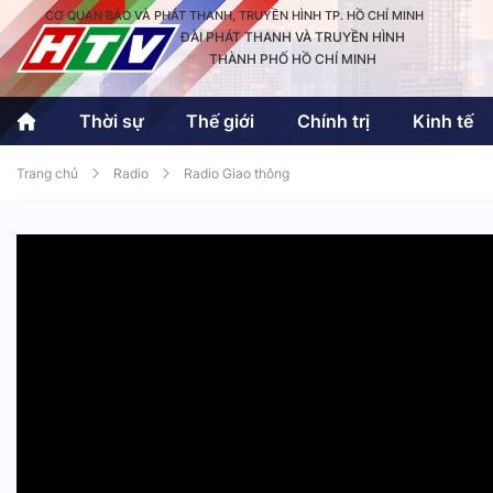
CƠ QUAN BÁO VÀ PHÁT THANH, TRUYỀN HÌNH TP. HỒ CHÍ MINH
ĐÀI PHÁT THANH VÀ TRUYỀN HÌNH
THÀNH PHỐ HỒ CHÍ MINH
Thời sự
Thế giới
Chính trị
Kinh tế
Trang chủ
Radio
Radio Giao thông
Thời sự
Thể thao
Văn hóa - G
Trong nước
Trong nướ
Quốc tế
Quốc tế
An Sinh
Sách hay cuối tuần
Thế giới
Kinh doanh
Công nghệ
Phóng sự