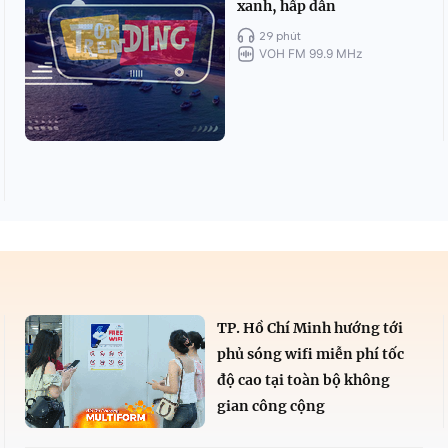
xanh, hấp dẫn
29 phút
VOH FM 99.9 MHz
TP. Hồ Chí Minh hướng tới
phủ sóng wifi miễn phí tốc
độ cao tại toàn bộ không
gian công cộng