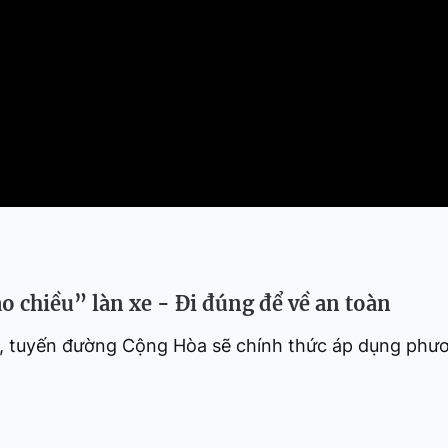
HTV Phim
HTV Sự kiện
HTV
 không
Phim truyền hình
Made By Vietnam
Cuộ
Cúp
Phim tài liệu
Ngày hội HTV
Cuộ
Innovation Fest
HT
Chung một tấm
SEA
 đình
lòng
khác
 trình
 chiều” làn xe - Đi đúng để về an toàn
ây, tuyến đường Cộng Hòa sẽ chính thức áp dụng phư