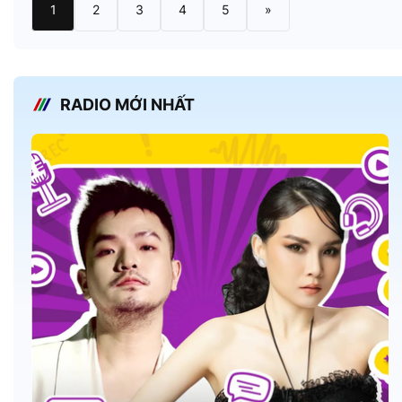
1
2
3
4
5
»
RADIO MỚI NHẤT