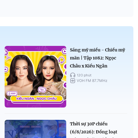
Sáng mỹ miều - Chiều mỹ
mãn | Tập 1082: Ngọc
Châu x Kiều Ngân
120 phút
VOH FM 87.7MHz
Thời sự 30P chiều
(6/8/2026): Đồng loạt