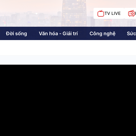
TV LIVE
Đời sống
Văn hóa - Giải trí
Công nghệ
Sức
iải trí
Giáo dục
Kinh tế
Chí
c
Sức khỏe
Đời sống
Khán giả HTV
Chuyện chúng tôi