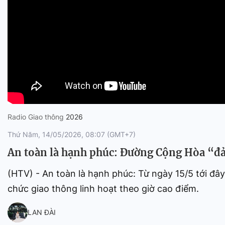
Sự kiện quan tâm
Chuyên đề
HTV Show
Không gian văn hóa
Thành phố
Hồ Chí Minh
ngủ
Chuyển đổi số
Chậm
Bé xem gì
Mái ấm gia
Việt
Radio Giao thông
2026
Các show 
Thứ Năm, 14/05/2026, 08:07 (GMT+7)
Các chương
An toàn là hạnh phúc: Đường Cộng Hòa “đảo
khác
(HTV) - An toàn là hạnh phúc: Từ ngày 15/5 tới đ
chức giao thông linh hoạt theo giờ cao điểm.
LAN ĐÀI