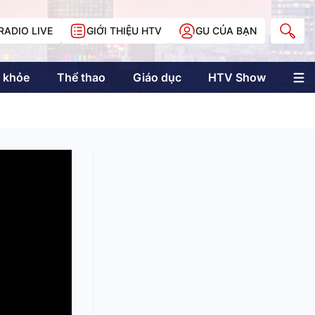
RADIO LIVE
GIỚI THIỆU HTV
GU CỦA BẠN
 khỏe
Thể thao
Giáo dục
HTV Show
nh trị
Multimedia
Multiform
Longform
NewZgraphic
Doanh nhân Sài
Gòn
Các trang liên kết