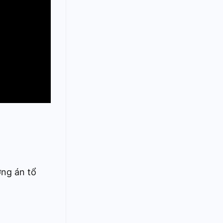
 Thể thao
c đua xe đạp
 Truyền hình
c đua offroad
V
 Games 33
ơng án tổ