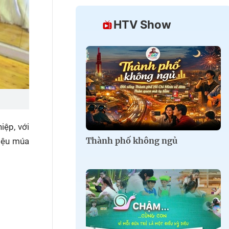
HTV Show
iệp, với
Thành phố không ngủ
điệu múa