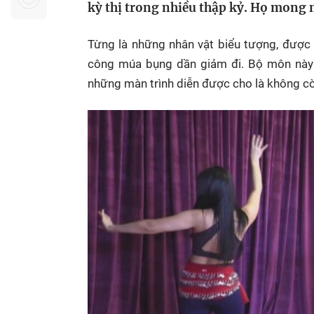
kỳ thị trong nhiều thập kỷ. Họ mong m
Sự kiện quan tâm
Chuyên đề
HTV Show
Không gian văn hóa
Thành phố
Từng là những nhân vật biểu tượng, được 
Hồ Chí Minh
ngủ
công múa bụng dần giảm đi. Bộ môn này n
Chuyển đổi số
Chậm
những màn trình diễn được cho là không c
Bé xem gì
Mái ấm gia
Việt
Các show 
Các chương
khác