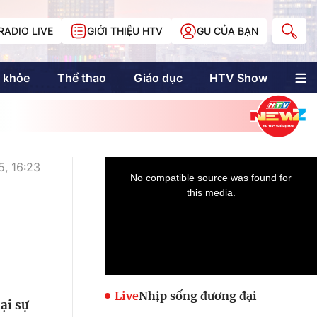
RADIO LIVE
GIỚI THIỆU HTV
GU CỦA BẠN
 khỏe
Thể thao
Giáo dục
HTV Show
nh trị
Multimedia
Multiform
Longform
NewZgraphic
, 16:23
Doanh nhân Sài
Gòn
Các trang liên kết
Live
Nhịp sống đương đại
ại sự