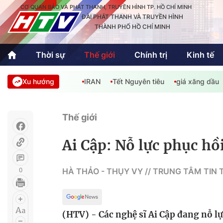
CƠ QUAN BÁO VÀ PHÁT THANH, TRUYỀN HÌNH TP. HỒ CHÍ MINH
ĐÀI PHÁT THANH VÀ TRUYỀN HÌNH
THÀNH PHỐ HỒ CHÍ MINH
Thời sự
Thế giới
Chính trị
Kinh tế
Xu hướng
IRAN
Tết Nguyên tiêu
giá xăng dầu
Thời sự
Thể thao
Văn hóa - G
Trong nước
Trong nướ
Thế giới
Quốc tế
Quốc tế
Ai Cập: Nỗ lực phục hồ
An Sinh
Sách hay cuối tuần
Thế giới
0
HÀ THẢO - THỤY VY // TRUNG TÂM TIN
Kinh doanh
Công nghệ
Phóng sự
(HTV) - Các nghệ sĩ Ai Cập đang nỗ l