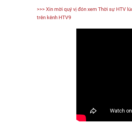
>>> Xin mời quý vị đón xem Thời sự HTV lú
trên kênh HTV9