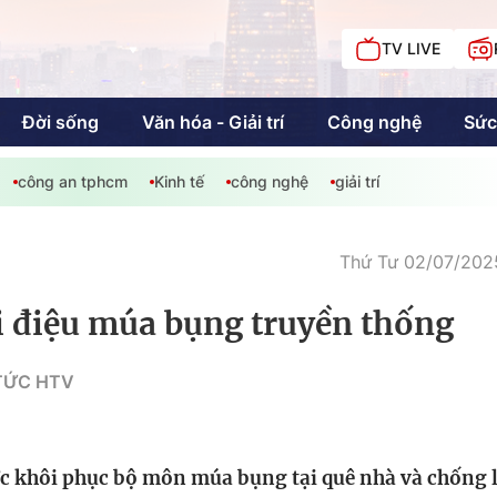
TV LIVE
Đời sống
Văn hóa - Giải trí
Công nghệ
Sức
công an tphcm
Kinh tế
công nghệ
giải trí
iải trí
Giáo dục
Kinh tế
Chí
c
Thứ Tư 02/07/2025
i điệu múa bụng truyền thống
Sức khỏe
Đời sống
 TỨC HTV
Khán giả HTV
Chuyện chúng tôi
ực khôi phục bộ môn múa bụng tại quê nhà và chống l