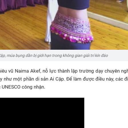
ập, múa bụng dần bị giới hạn trong không gian giải trí kín đáo
hiêu vũ Naima Akef, nỗ lực thành lập trường dạy chuyên ngh
ày như một phần di sản Ai Cập. Để làm được điều này, các 
ược UNESCO công nhận.