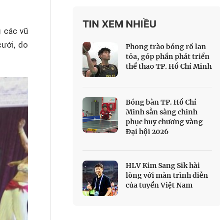
 Thể thao
TIN XEM NHIỀU
c đua xe đạp
g các vũ
 Truyền hình
ưới, do
Phong trào bóng rổ lan
c đua offroad
tỏa, góp phần phát triển
thể thao TP. Hồ Chí Minh
V
 Games 33
Bóng bàn TP. Hồ Chí
Minh sẵn sàng chinh
phục huy chương vàng
Đại hội 2026
HLV Kim Sang Sik hài
lòng với màn trình diễn
của tuyển Việt Nam