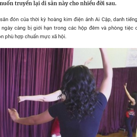
uốn truyền lại di sản này cho nhiều đời sau.
HTV Phim
HTV Sự kiện
HTV
 không
Phim truyền hình
Made By Vietnam
Cuộ
săn đón của thời kỳ hoàng kim điện ảnh Ai Cập, danh tiến
Cúp
Phim tài liệu
Ngày hội HTV
gày càng bị giới hạn trong các hộp đêm và phòng tiệc c
Cuộ
òn phù hợp chuẩn mực xã hội.
Innovation Fest
HT
Chung một tấm
SEA
 đình
lòng
khác
 trình