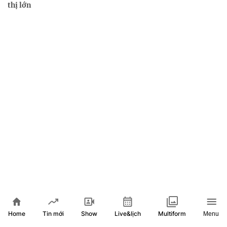
thị lớn
Xem thêm
Home
Show
Live&lịch
Tin mới
Multiform
Menu