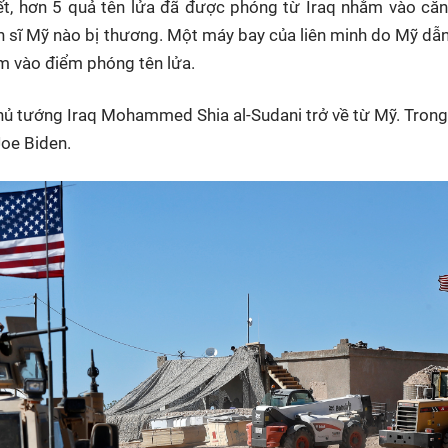
t, hơn 5 quả tên lửa đã được phóng từ Iraq nhằm vào căn
HTV Phim
HTV Sự kiện
HTV
h sĩ Mỹ nào bị thương. Một máy bay của liên minh do Mỹ dẫn
 không
Phim truyền hình
Made By Vietnam
Cuộ
ằm vào điểm phóng tên lửa.
Cúp
Phim tài liệu
Ngày hội HTV
Cuộ
Thủ tướng Iraq Mohammed Shia al-Sudani trở về từ Mỹ. Tron
Innovation Fest
HT
Joe Biden.
Chung một tấm
SEA
 đình
lòng
khác
 trình