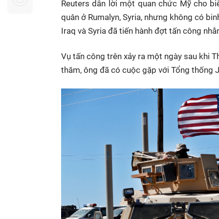
Reuters dẫn lời một quan chức Mỹ cho biế
Sự kiện quan tâm
Chuyên đề
HTV Show
quân ở Rumalyn, Syria, nhưng không có bin
Không gian văn hóa
Thành phố
Iraq và Syria đã tiến hành đợt tấn công nh
Hồ Chí Minh
ngủ
Chuyển đổi số
Chậm
Vụ tấn công trên xảy ra một ngày sau khi 
thăm, ông đã có cuộc gặp với Tổng thống 
Bé xem gì
Mái ấm gia
Việt
Các show 
Các chương
khác