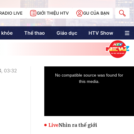
RADIO LIVE
GIỚI THIỆU HTV
GU CỦA BẠN
 khỏe
Thể thao
Giáo dục
HTV Show
nh trị
Multimedia
Multiform
Longform
NewZgraphic
, 03:32
Doanh nhân Sài
Gòn
Các trang liên kết
Live
Nhìn ra thế giới