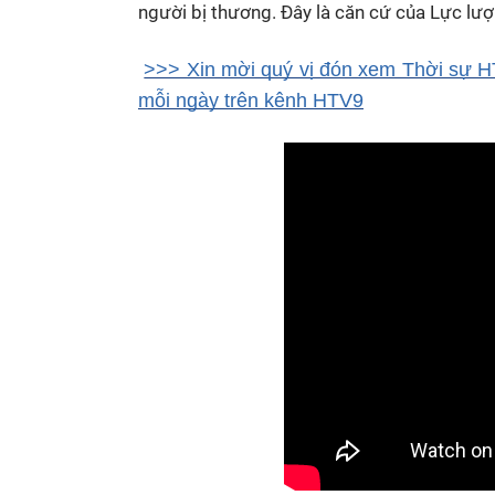
người bị thương. Đây là căn cứ của Lực lư
>>> Xin mời quý vị đón xem Thời sự HT
mỗi ngày trên kênh HTV9