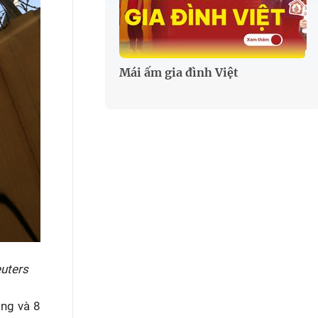
Mái ấm gia đình Việt
euters
ạng và 8