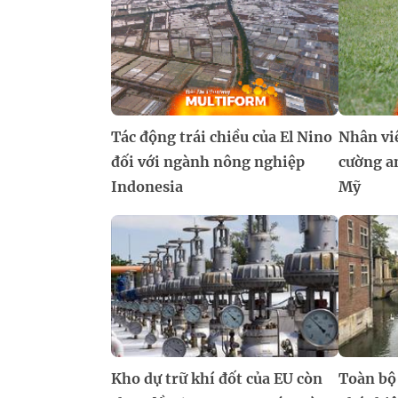
Tác động trái chiều của El Nino
Nhân vi
đối với ngành nông nghiệp
cường an
Indonesia
Mỹ
Kho dự trữ khí đốt của EU còn
Toàn bộ