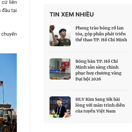
 cứ liên
 Thể thao
 đầu tại
TIN XEM NHIỀU
c đua xe đạp
 Truyền hình
Phong trào bóng rổ lan
c đua offroad
g chuyến
tỏa, góp phần phát triển
thể thao TP. Hồ Chí Minh
V
 Games 33
Bóng bàn TP. Hồ Chí
Minh sẵn sàng chinh
phục huy chương vàng
Đại hội 2026
HLV Kim Sang Sik hài
lòng với màn trình diễn
của tuyển Việt Nam