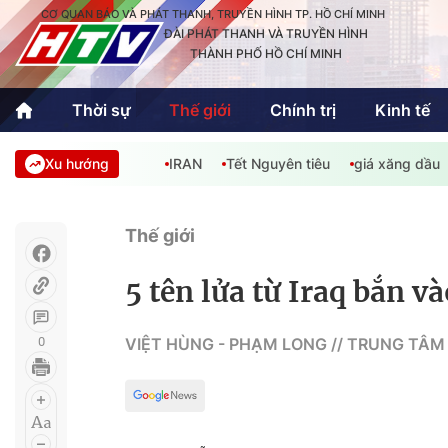
CƠ QUAN BÁO VÀ PHÁT THANH, TRUYỀN HÌNH TP. HỒ CHÍ MINH
ĐÀI PHÁT THANH VÀ TRUYỀN HÌNH
THÀNH PHỐ HỒ CHÍ MINH
Thời sự
Thế giới
Chính trị
Kinh tế
Xu hướng
IRAN
Tết Nguyên tiêu
giá xăng dầu
Thời sự
Thể thao
Văn hóa - G
Trong nước
Trong nướ
Thế giới
Quốc tế
Quốc tế
5 tên lửa từ Iraq bắn v
An Sinh
Sách hay cuối tuần
Thế giới
0
VIỆT HÙNG - PHẠM LONG // TRUNG TÂM
Kinh doanh
Công nghệ
Phóng sự