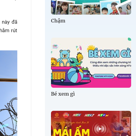
Chậm
g này đã
hằm rút
Bé xem gì