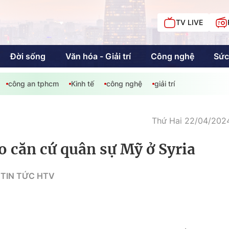
TV LIVE
Đời sống
Văn hóa - Giải trí
Công nghệ
Sức
công an tphcm
Kinh tế
công nghệ
giải trí
iải trí
Giáo dục
Kinh tế
Chí
c
Thứ Hai 22/04/2024
ào căn cứ quân sự Mỹ ở Syria
Sức khỏe
Đời sống
 TIN TỨC HTV
Khán giả HTV
Chuyện chúng tôi