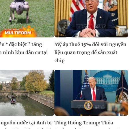
ên “đặc biệt” tăng
Mỹ áp thuế 15% đối với nguyên
 ninh khu dân cư tại
liệu quan trọng để sản xuất
chip
 nguồn nước tại Anh bị
Tổng thống Trump: Thỏa