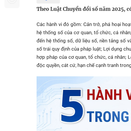
Sự kiện quan tâm
Chuyên đề
HTV Show
Theo Luật Chuyển đổi số năm 2025, có 
Không gian văn hóa
Thành phố
Hồ Chí Minh
ngủ
Các hành vi đó gồm: Cản trở, phá hoại hoạ
hệ thống số của cơ quan, tổ chức, cá nhân; 
Chuyển đổi số
Chậm
đến hệ thống số, dữ liệu số, nền tảng số và
Bé xem gì
số trái quy định của pháp luật; Lợi dụng chu
Mái ấm gia
hợp pháp của cơ quan, tổ chức, cá nhân; Lợ
Việt
độc quyền, cát cứ, hạn chế cạnh tranh trong
Các show 
Các chương
khác