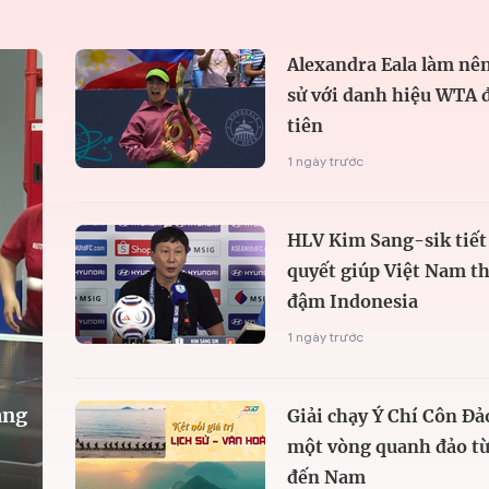
Alexandra Eala làm nên
sử với danh hiệu WTA 
tiên
1 ngày trước
HLV Kim Sang-sik tiết 
quyết giúp Việt Nam t
đậm Indonesia
1 ngày trước
àng
Giải chạy Ý Chí Côn Đả
một vòng quanh đảo từ
đến Nam