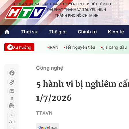
CƠ QUAN BÁO VÀ PHÁT THANH, TRUYỀN HÌNH TP. HỒ CHÍ MINH
ĐÀI PHÁT THANH VÀ TRUYỀN HÌNH
THÀNH PHỐ HỒ CHÍ MINH
Thời sự
Thế giới
Chính trị
Kinh tế
Xu hướng
IRAN
Tết Nguyên tiêu
giá xăng dầu
Thời sự
Thể thao
Văn hóa - G
Trong nước
Trong nướ
Công nghệ
Quốc tế
Quốc tế
5 hành vi bị nghiêm cấ
An Sinh
Sách hay cuối tuần
Thế giới
1/7/2026
0
Kinh doanh
Công nghệ
Phóng sự
TTXVN