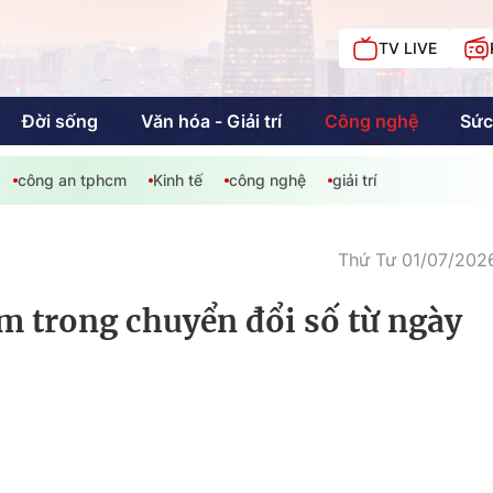
TV LIVE
Đời sống
Văn hóa - Giải trí
Công nghệ
Sức
công an tphcm
Kinh tế
công nghệ
giải trí
iải trí
Giáo dục
Kinh tế
Chí
c
Thứ Tư 01/07/2026
m trong chuyển đổi số từ ngày
Sức khỏe
Đời sống
Khán giả HTV
Chuyện chúng tôi