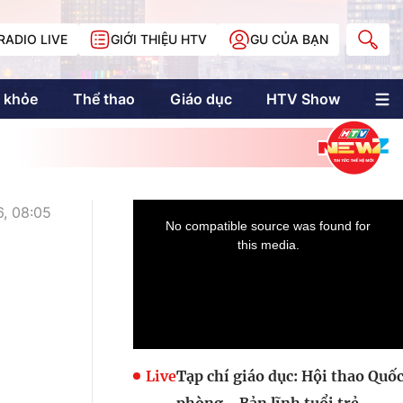
RADIO LIVE
GIỚI THIỆU HTV
GU CỦA BẠN
 khỏe
Thể thao
Giáo dục
HTV Show
nh trị
Multimedia
Multiform
Longform
NewZgraphic
, 08:05
Doanh nhân Sài
Gòn
Các trang liên kết
Live
Tạp chí giáo dục: Hội thao Quố