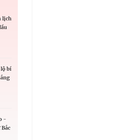
 lịch
đầu
lộ bí
hắng
o -
 Bắc