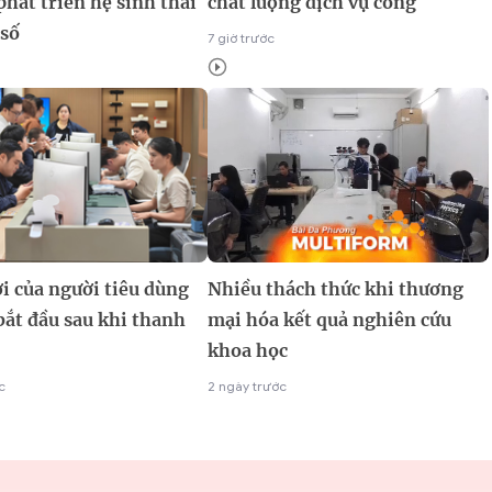
phát triển hệ sinh thái
chất lượng dịch vụ công
 số
7 giờ trước
i của người tiêu dùng
Nhiều thách thức khi thương
bắt đầu sau khi thanh
mại hóa kết quả nghiên cứu
khoa học
c
2 ngày trước