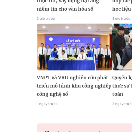
thực thi, xây dựng hạ tầng
hợp tác 
niềm tin cho văn hóa số
học liệu
3 giờ trước
3 giờ trước
VNPT và VRG nghiên cứu phát
Quyền lợ
triển mô hình khu công nghiệp
thực sự 
công nghệ số
toán
1 ngày trước
2 ngày trướ