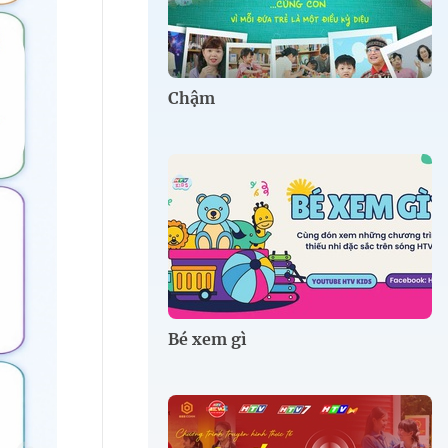
Chậm
Bé xem gì