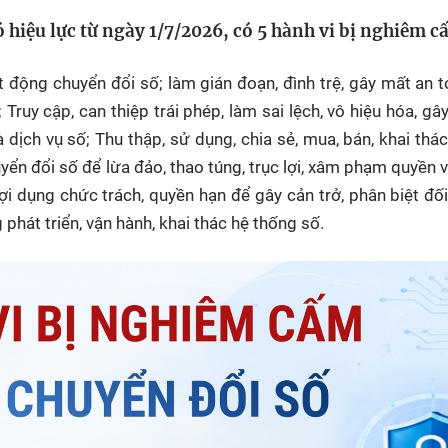
HTV Phim
HTV Sự kiện
HTV
hiệu lực từ ngày 1/7/2026, có 5 hành vi bị nghiêm c
 không
Phim truyền hình
Made By Vietnam
Cuộ
Cúp
t động chuyển đổi số; làm gián đoạn, đình trệ, gây mất an 
Phim tài liệu
Ngày hội HTV
Truy cập, can thiệp trái phép, làm sai lệch, vô hiệu hóa, gây
Cuộ
Innovation Fest
HT
 dịch vụ số; Thu thập, sử dụng, chia sẻ, mua, bán, khai thác
Chung một tấm
yển đổi số để lừa đảo, thao túng, trục lợi, xâm phạm quyền và
SEA
 đình
lòng
i dụng chức trách, quyền hạn để gây cản trở, phân biệt đối
 phát triển, vận hành, khai thác hệ thống số.
khác
 trình