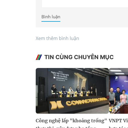
Bình luận
Xem thêm bình luận
TIN CÙNG CHUYÊN MỤC
Công nghệ lấp "khoảng trống"
VNPT V