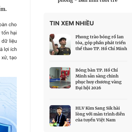
phòng - Bản lĩnh tuổi trẻ
 Thể thao
ấm.
c đua xe đạp
 Truyền hình
TIN XEM NHIỀU
toàn cho
 tổn hại
c đua offroad
Phong trào bóng rổ lan
V
 dữ liệu
tỏa, góp phần phát triển
thể thao TP. Hồ Chí Minh
 lợi ích
 Games 33
 xử, tạo
Bóng bàn TP. Hồ Chí
Minh sẵn sàng chinh
phục huy chương vàng
Đại hội 2026
HLV Kim Sang Sik hài
lòng với màn trình diễn
của tuyển Việt Nam