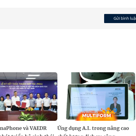
Gửi bình luậ
inaPhone và VAEDR
Ứng dụng A.I. trong nâng cao