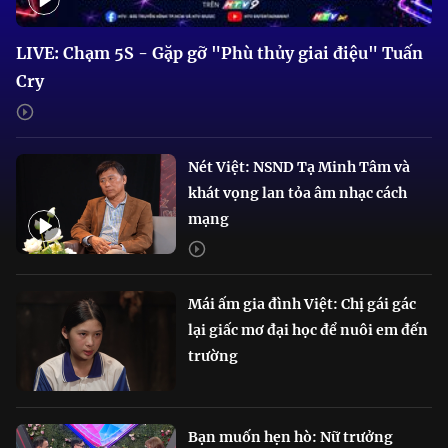
LIVE: Chạm 5S - Gặp gỡ "Phù thủy giai điệu" Tuấn
Cry
Nét Việt: NSND Tạ Minh Tâm và
khát vọng lan tỏa âm nhạc cách
mạng
Mái ấm gia đình Việt: Chị gái gác
lại giấc mơ đại học để nuôi em đến
trường
Bạn muốn hẹn hò: Nữ trưởng