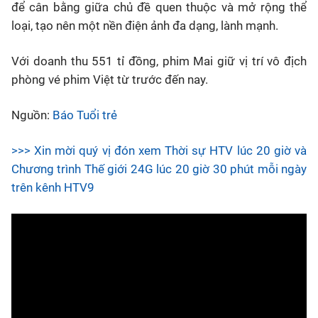
để cân bằng giữa chủ đề quen thuộc và mở rộng thể
loại, tạo nên một nền điện ảnh đa dạng, lành mạnh.
Với doanh thu 551 tỉ đồng, phim Mai giữ vị trí vô địch
phòng vé phim Việt từ trước đến nay.
Nguồn:
Báo Tuổi trẻ
>>> Xin mời quý vị đón xem Thời sự HTV lúc 20 giờ và
Chương trình Thế giới 24G lúc 20 giờ 30 phút mỗi ngày
trên kênh HTV9