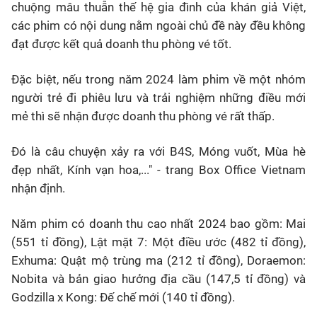
chuộng mâu thuẫn thế hệ gia đình của khán giả Việt,
các phim có nội dung nằm ngoài chủ đề này đều không
đạt được kết quả doanh thu phòng vé tốt.
Đặc biệt, nếu trong năm 2024 làm phim về một nhóm
người trẻ đi phiêu lưu và trải nghiệm những điều mới
mẻ thì sẽ nhận được doanh thu phòng vé rất thấp.
Đó là câu chuyện xảy ra với B4S, Móng vuốt, Mùa hè
đẹp nhất, Kính vạn hoa,..." - trang Box Office Vietnam
nhận định.
Năm phim có doanh thu cao nhất 2024 bao gồm: Mai
(551 tỉ đồng), Lật mặt 7: Một điều ước (482 tỉ đồng),
Exhuma: Quật mộ trùng ma (212 tỉ đồng), Doraemon:
Nobita và bản giao hưởng địa cầu (147,5 tỉ đồng) và
Godzilla x Kong: Đế chế mới (140 tỉ đồng).