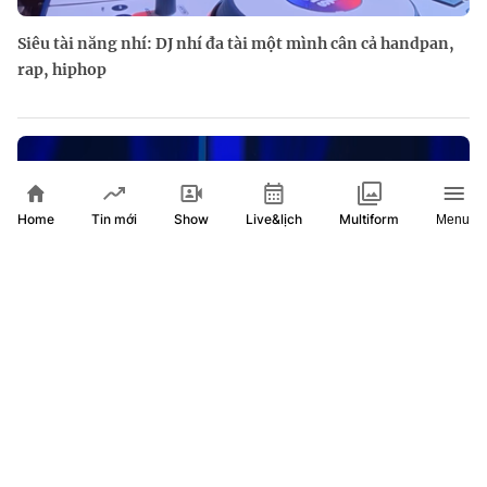
Siêu tài năng nhí: DJ nhí đa tài một mình cân cả handpan,
rap, hiphop
Home
Show
Live&lịch
Tin mới
Multiform
Menu
Siêu tài năng nhí: Phương Lam nhẩm chính xác 100 phép
tính 5 chữ số chỉ trong 100 giây