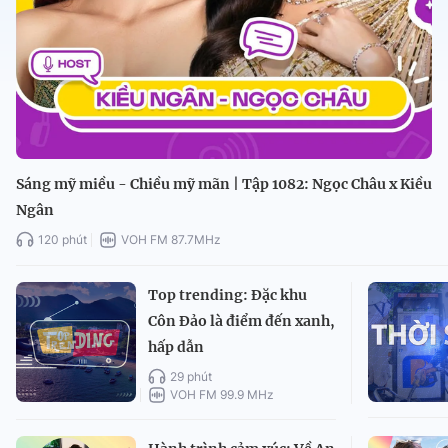
Sáng mỹ miều - Chiều mỹ mãn | Tập 1082: Ngọc Châu x Kiều
Ngân
120 phút
VOH FM 87.7MHz
Top trending: Đặc khu
Côn Đảo là điểm đến xanh,
hấp dẫn
29 phút
VOH FM 99.9 MHz