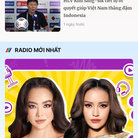
HLV Kim Sang-sik tiết lộ bí
quyết giúp Việt Nam thắng đậm
Indonesia
1 ngày trước
RADIO MỚI NHẤT