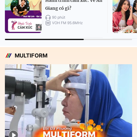
Hành trình cảm xúc: Về An
Giang có gì?
90 phút
VOH FM 95.6MHz
MULTIFORM