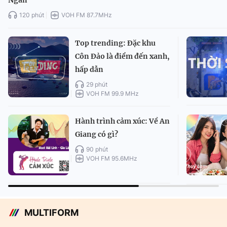
Ngân
120 phút
VOH FM 87.7MHz
Top trending: Đặc khu
Côn Đảo là điểm đến xanh,
hấp dẫn
29 phút
VOH FM 99.9 MHz
Hành trình cảm xúc: Về An
Giang có gì?
90 phút
VOH FM 95.6MHz
MULTIFORM