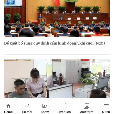
Đề xuất bổ sung quy định cấm kinh doanh khí cười (N2O)
Home
Show
Live&lịch
Tin mới
Multiform
Menu