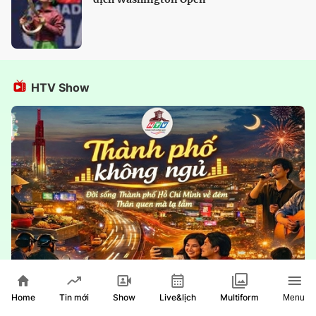
HTV Show
Home
Show
Live&lịch
Tin mới
Multiform
Menu
Thành phố không ngủ