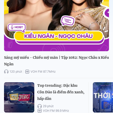
Sáng mỹ miều - Chiều mỹ mãn | Tập 1082: Ngọc Châu x Kiều
Ngân
120 phút
VOH FM 87.7MHz
Top trending: Đặc khu
Côn Đảo là điểm đến xanh,
hấp dẫn
29 phút
VOH FM 99.9 MHz