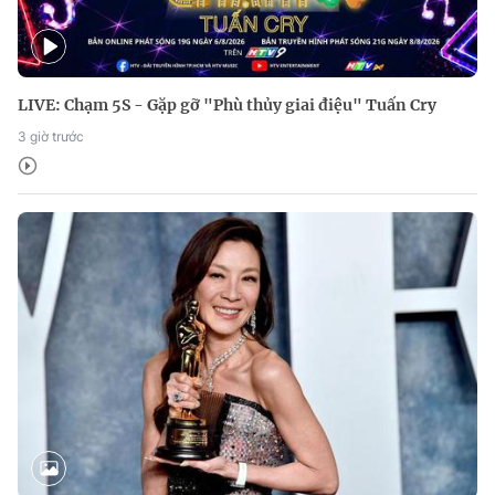
LIVE: Chạm 5S - Gặp gỡ "Phù thủy giai điệu" Tuấn Cry
3 giờ trước