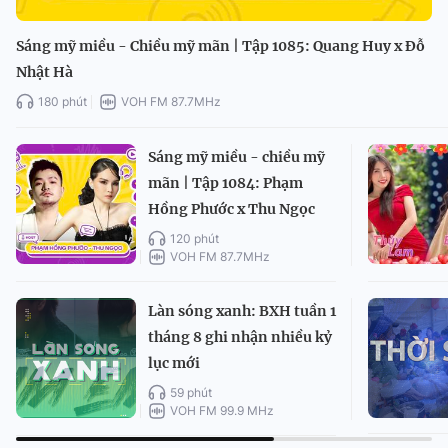
Sáng mỹ miều - Chiều mỹ mãn | Tập 1085: Quang Huy x Đỗ
Nhật Hà
180 phút
VOH FM 87.7MHz
Sáng mỹ miều - chiều mỹ
mãn | Tập 1084: Phạm
Hồng Phước x Thu Ngọc
120 phút
VOH FM 87.7MHz
Làn sóng xanh: BXH tuần 1
tháng 8 ghi nhận nhiều kỷ
lục mới
59 phút
VOH FM 99.9 MHz