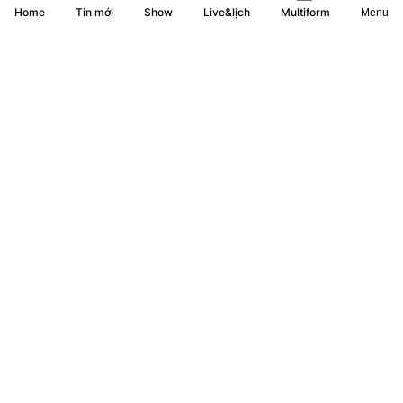
Home
Show
Live&lịch
Tin mới
Multiform
Menu
Quốc hội nghe báo cáo tại hội trường 2 dự thảo luật