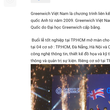
Sự kiện quan tâm
Chuyên đề
HTV Show
Không gian văn hóa
Thành phố
Greenwich Việt Nam là chương trình liên k
Hồ Chí Minh
ngủ
quốc Anh từ năm 2009. Greenwich Việt Nam
Quốc do Đại học Greenwich cấp bằng.
Chuyển đổi số
Chậm
Bé xem gì
Buổi lễ tốt nghiệp tại TP.HCM mở màn cho 
Mái ấm gia
tại 04 cơ sở : TP.HCM, Đà Nẵng, Hà Nội và 
Việt
công nghệ thông tin, thiết kế đồ họa và kỹ t
thông và quản trị sự kiện. Riêng cơ sở tại 
Các show 
Các chương
khác