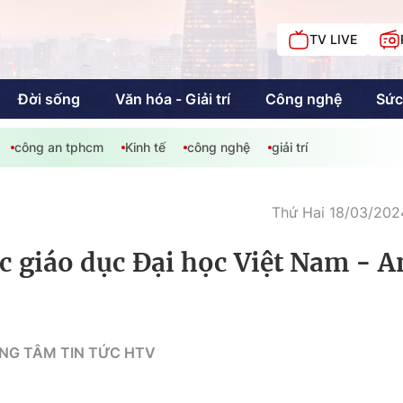
TV LIVE
Đời sống
Văn hóa - Giải trí
Công nghệ
Sức
công an tphcm
Kinh tế
công nghệ
giải trí
iải trí
Giáo dục
Kinh tế
Chí
c
Thứ Hai 18/03/202
c giáo dục Đại học Việt Nam - 
Sức khỏe
Đời sống
Khán giả HTV
Chuyện chúng tôi
NG TÂM TIN TỨC HTV