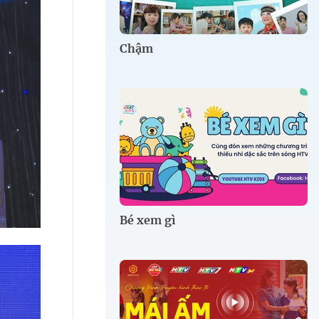
Chậm
Bé xem gì