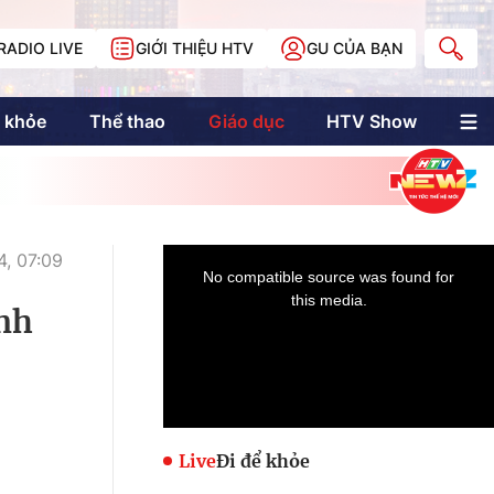
RADIO LIVE
GIỚI THIỆU HTV
GU CỦA BẠN
 khỏe
Thể thao
Giáo dục
HTV Show
nh trị
Multimedia
Multiform
Longform
NewZgraphic
4, 07:09
Doanh nhân Sài
Gòn
Anh
Các trang liên kết
Live
Đi để khỏe