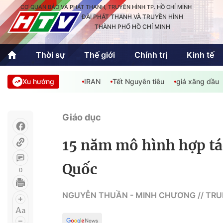
CƠ QUAN BÁO VÀ PHÁT THANH, TRUYỀN HÌNH TP. HỒ CHÍ MINH
ĐÀI PHÁT THANH VÀ TRUYỀN HÌNH
THÀNH PHỐ HỒ CHÍ MINH
Thời sự
Thế giới
Chính trị
Kinh tế
Xu hướng
IRAN
Tết Nguyên tiêu
giá xăng dầu
Thời sự
Thể thao
Văn hóa - G
Trong nước
Trong nướ
Giáo dục
Quốc tế
Quốc tế
15 năm mô hình hợp tá
An Sinh
Sách hay cuối tuần
Thế giới
Quốc
0
Kinh doanh
Công nghệ
Phóng sự
NGUYỄN THUẦN - MINH CHƯƠNG // TRU