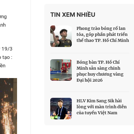
 Thể thao
TIN XEM NHIỀU
c đua xe đạp
ơng
 Truyền hình
Anh
Phong trào bóng rổ lan
c đua offroad
tỏa, góp phần phát triển
thể thao TP. Hồ Chí Minh
V
y 19/3
 Games 33
 tạo :
Bóng bàn TP. Hồ Chí
yền
Minh sẵn sàng chinh
phục huy chương vàng
Đại hội 2026
HLV Kim Sang Sik hài
lòng với màn trình diễn
của tuyển Việt Nam