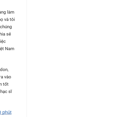
sàng làm
ọ và tôi
 chúng
hia sẻ
iệc
Việt Nam
ndon,
ra vào
n tốt
hạc sĩ
0 phút