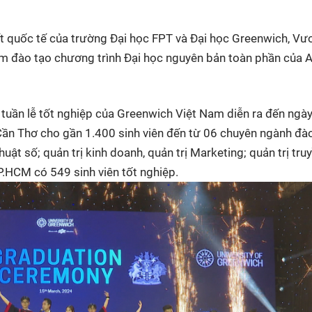
HTV Phim
HTV Sự kiện
HTV
 không
Phim truyền hình
Made By Vietnam
Cuộ
ết quốc tế của trường Đại học FPT và Đại học Greenwich, Vư
Cúp
 đào tạo chương trình Đại học nguyên bản toàn phần của 
Phim tài liệu
Ngày hội HTV
Cuộ
Innovation Fest
HT
tuần lễ tốt nghiệp của Greenwich Việt Nam diễn ra đến ngà
Chung một tấm
SEA
 đình
lòng
Cần Thơ cho gần 1.400 sinh viên đến từ 06 chuyên ngành đào
huật số; quản trị kinh doanh, quản trị Marketing; quản trị tru
TP.HCM có 549 sinh viên tốt nghiệp.
khác
 trình