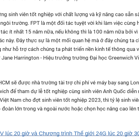
ững sinh viên tốt nghiệp với chất lượng và kỹ năng cao sẵn 
ngôi trường. FPT là một đối tác tuyệt vời khi làm việc cùng h
tác ít nhất 15 năm nữa, nếu không thì là 100 năm nữa bởi vì
tác này. Đây thực sự là một mối quan hệ mà ở đây chúng ta c
 như hỗ trợ cách chúng ta phát triển nền kinh tế thông qua v
ư Jane Harrington - Hiệu trưởng trường Đại học Greenwich 
.HCM sẽ được nhà trường tài trợ chi phí vé máy bay sang Lo
ich để tham dự lễ tốt nghiệp cùng sinh viên Anh Quốc diễn 
ệt Nam cho đợt sinh viên tốt nghiệp 2023, thì tỷ lệ sinh viê
ập đoàn lớn trong và ngoài nước hoặc chọn học nâng cao lên t
 lúc 20 giờ và Chương trình Thế giới 24G lúc 20 giờ 3