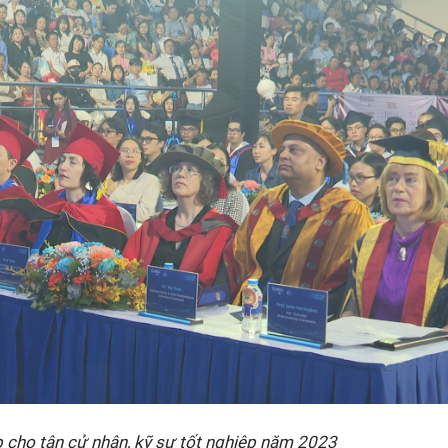
p cho tân cử nhân, kỹ sư tốt nghiệp năm 2023