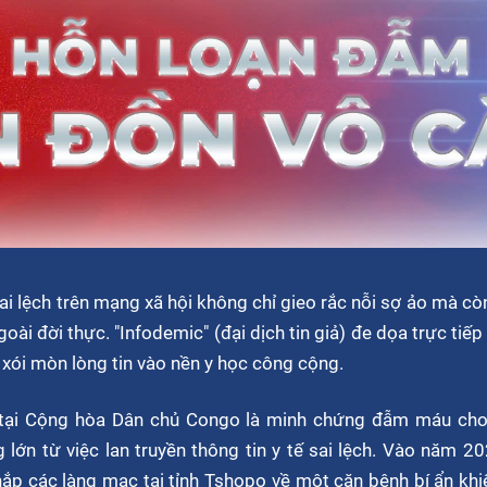
sai lệch trên mạng xã hội không chỉ gieo rắc nỗi sợ ảo mà c
ài đời thực. "Infodemic" (đại dịch tin giả) đe dọa trực tiế
m xói mòn lòng tin vào nền y học công cộng.
a tại Cộng hòa Dân chủ Congo là minh chứng đẫm máu cho
lớn từ việc lan truyền thông tin y tế sai lệch. Vào năm 2
khắp các làng mạc tại tỉnh Tshopo về một căn bệnh bí ẩn kh