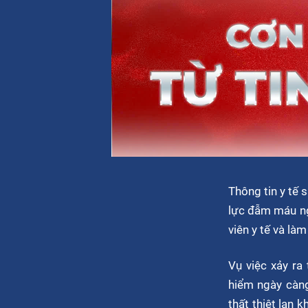
Thông tin y tế 
lực đẫm máu ngo
viên y tế và là
Vụ việc xảy r
hiểm ngày càng 
thất thiệt lan 