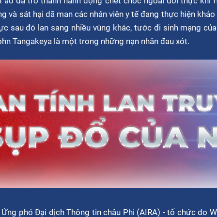
 ảo đã trở thành hành động chết chóc ngoài đời thực khi
g và sát hại dã man các nhân viên y tế đang thực hiện khảo
ực sau đó lan sang nhiều vùng khác, tước đi sinh mạng của
John Tangakeya là một trong những nạn nhân đau xót.
Ứng phó Đại dịch Thông tin châu Phi (AIRA) - tổ chức do W