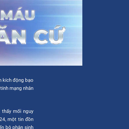
òn kích động bạo
p tính mạng nhân
 thấy mối nguy
024, một tin đồn
iến bộ phận sinh