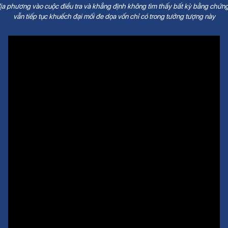
ịa phương vào cuộc điều tra và khẳng định không tìm thấy bất kỳ bằng chứng
vẫn tiếp tục khuếch đại mối đe dọa vốn chỉ có trong tưởng tượng này