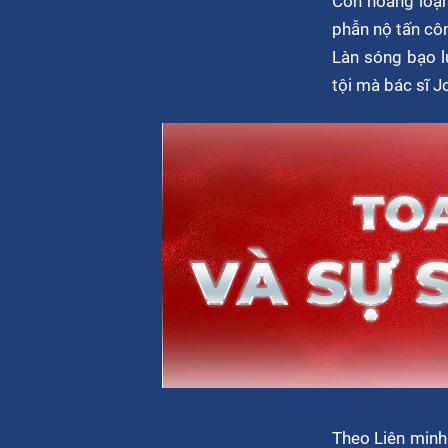
Cơn hoảng loạn
phẫn nộ tấn côn
Làn sóng bạo l
tội mà bác sĩ 
Theo Liên minh 