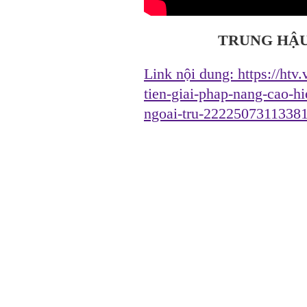
TRUNG HẬU
Link nội dung:
https://ht
tien-giai-phap-nang-cao-hi
ngoai-tru-2222507311338