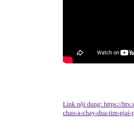
Link nội dung:
https://htv
chau-a-chay-dua-tim-gia