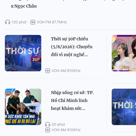
x Ngọc Châu
120 phút
VOH FM 87.7MHz
Thời sự 30P chiều
(5/8/2026): Chuyển
đổi vì một nghề...
VOH AM 610KHz
Nhịp sống cơ sở: TP.
Hồ Chí Minh linh
hoạt khám sức...
30 phút
VOH AM 610KHz