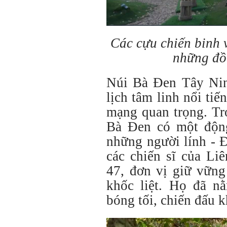
Các cựu chiến binh 
những đồ
Núi Bà Đen Tây Nin
lịch tâm linh nổi tiế
mạng quan trọng. Tr
Bà Đen có một động
những người lính - 
các chiến sĩ của Liê
47, đơn vị giữ vững
khốc liệt. Họ đã
nằ
bóng tối, chiến đấu k