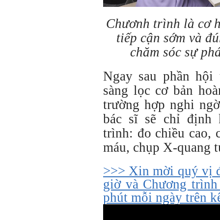
Chươnh trình là cơ h
tiếp cận sớm và đ
chăm sóc sự phát
Ngay sau phần hội 
sàng lọc cơ bản hoà
trường hợp nghi ngờ
bác sĩ sẽ chỉ định
trình: đo chiều cao, 
máu, chụp X-quang t
>>> Xin mời quý vị 
giờ và Chương trình
phút mỗi ngày trên 