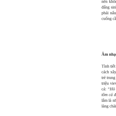
nên khôn
đấng sin
phải nấu
cuống cần
Âm nhạc 
Tình tiế
cách xây
trẻ trun
triệu vi
cá:
“Hò 
tôm cá đ
lắm là n
làng chà