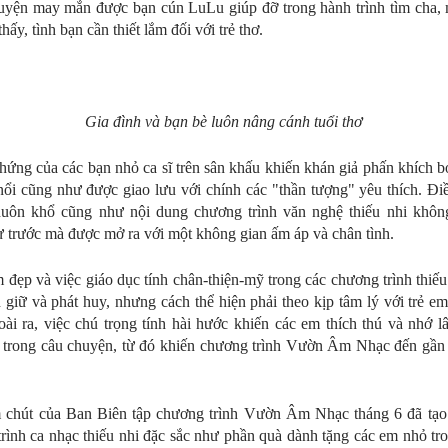
uyện may mắn được bạn cún LuLu giúp đỡ trong hành trình tìm cha,
hấy, tình bạn cần thiết lắm đối với trẻ thơ.
Gia đình và bạn bè luôn nâng cánh tuổi thơ
hứng của các bạn nhỏ ca sĩ trên sân khấu khiến khán giả phấn khích b
 nổi cũng như được giao lưu với chính các "thần tượng" yêu thích. Đi
huôn khổ cũng như nội dung chương trình văn nghệ thiếu nhi khôn
 trước mà được mở ra với một không gian ấm áp và chân tình.
 đẹp và việc giáo dục tính chân-thiện-mỹ trong các chương trình thiếu
 giữ và phát huy, nhưng cách thể hiện phải theo kịp tâm lý với trẻ em
ài ra, việc chú trọng tính hài hước khiến các em thích thú và nhớ l
 trong câu chuyện, từ đó khiến chương trình Vườn Âm Nhạc đến gần
 chút của Ban Biên tập chương trình Vườn Âm Nhạc tháng 6 đã tạo
rình ca nhạc thiếu nhi đặc sắc như phần quà dành tặng các em nhỏ tr