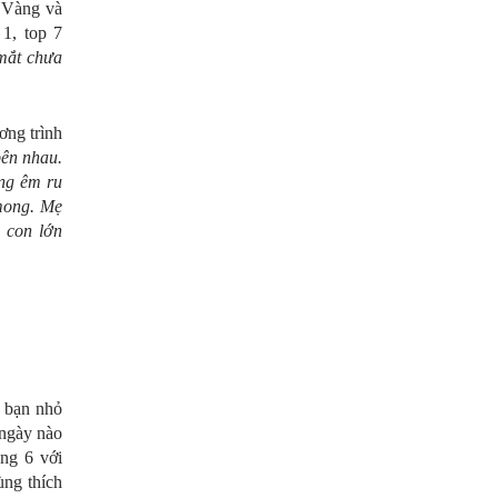
 Vàng và
1, top 7
mắt chưa
ơng trình
ên nhau.
ng êm ru
mong. Mẹ
 con lớn
c bạn nhỏ
 ngày nào
ng 6 với
ùng thích