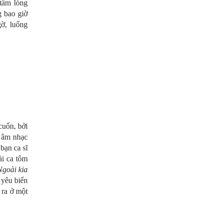
tấm lòng
g bao giờ
gờ, luống
cuốn, bởi
à âm nhạc
bạn ca sĩ
ài ca tôm
Ngoài kia
 yêu biển
 ra ở một