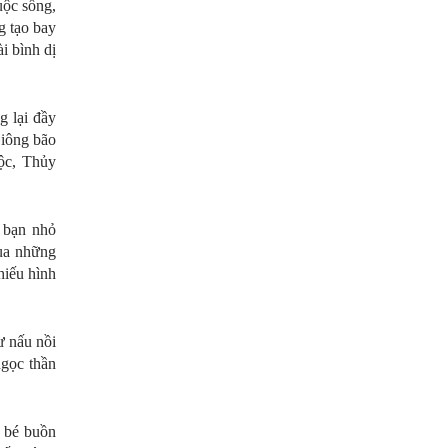
uộc sống,
g tạo bay
i bình dị
 lại đầy
Giông bão
ộc, Thủy
c bạn nhỏ
qua những
hiếu hình
ư nấu nồi
ngọc thần
ô bé buồn