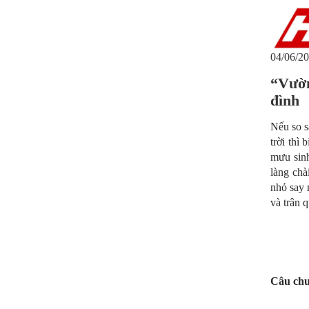
04/06/20
“Vườn
đình
Nếu so s
trời thì
mưu sinh
làng chà
nhỏ say 
và trân 
Câu chuy