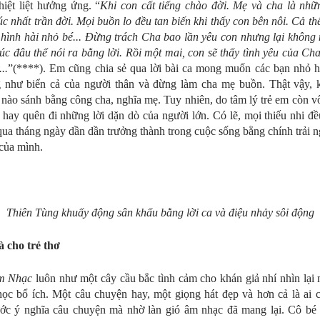
hiệt liệt hưởng ứng. “
Khi con cất tiếng chào đời. Mẹ và cha là nh
c nhất trần đời. Mọi buồn lo đều tan biến khi thấy con bên nôi. Cả thế
 hình hài nhỏ bé... Đừng trách Cha bao lần yêu con nhưng lại không 
lúc đâu thể nói ra bằng lời. Rồi một mai, con sẽ thấy tình yêu của Ch
..
”(****). Em cũng chia sẻ qua lời bài ca mong muốn các bạn nhỏ 
g như biển cả của người thân và đừng làm cha mẹ buồn. Thật vậy, 
 nào sánh bằng công cha, nghĩa mẹ. Tuy nhiên, do tâm lý trẻ em còn v
 hay quên đi những lời dặn dò của người lớn. Có lẽ, mọi thiếu nhi đề
qua tháng ngày dần dần trưởng thành trong cuộc sống bằng chính trải 
của mình.
Thiên Tùng khuấy động sân khấu bằng lời ca và điệu nhảy sôi động
 cho trẻ thơ
m Nhạc
luôn như một cây cầu bắc tình cảm cho khán giả nhí nhìn lại
học bổ ích. Một câu chuyện hay, một giọng hát đẹp và hơn cả là ai
ước ý nghĩa câu chuyện mà nhờ làn gió âm nhạc đã mang lại. Cô bé