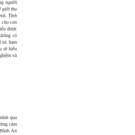
ững người
 giới thu
nói. Tình
a cho con
hiểu được
không có
ô tư, ham
u sẽ hiểu
nghiệm và
 mình qua
 cũng cảm
 Bình An