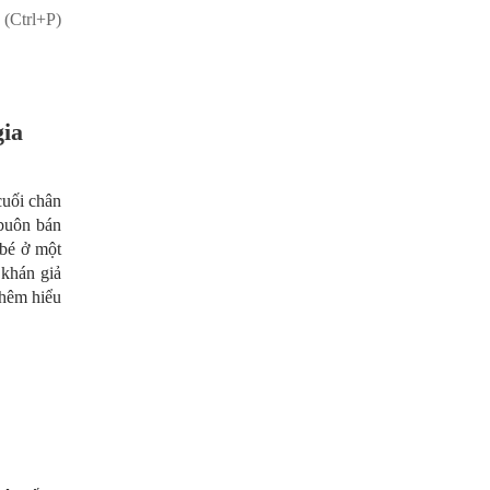
 (Ctrl+P)
gia
cuối chân
 buôn bán
 bé ở một
khán giả
thêm hiểu