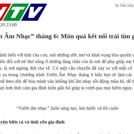
In bài này
20 23:00
 Âm Nhạc” tháng 6: Món quà kết nối trái tim 
ánh biển với tình cha con, nơi những ước mơ và khát vọng hòa quyện 
 biển đối với trẻ thơ sống ở những làng chài còn là nơi để phụ giúp mẹ
, là nơi ngóng đợi cha về. Có một câu chuyện đã xảy ra với một cô
i xa trong chương trình
Vườn Âm Nhạc
tháng 6 hứa hẹn sẽ làm các 
mê theo dõi để hòa mình vào không khí âm nhạc sôi động mùa hè, để 
quý hơn tình cảm gia đình luôn gắn bó giúp ta vượt qua mọi hiểm nguy.
“Vườn âm nhạc” luôn sáng tạo, hài hước và lôi cuốn
ện biển cả và tình yêu gia đình