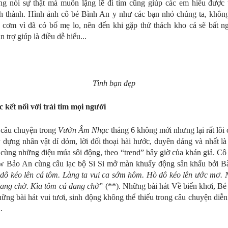
g nói sự thật mà muốn lặng lẽ đi tìm cũng giúp các em hiểu được 
h thành. Hình ảnh cô bé Bình An y như các bạn nhỏ chúng ta, khôn
 cơm vì đã có bố mẹ lo, nên đến khi gặp thử thách kho cá sẽ bất n
 trợ giúp là điều dễ hiểu...
Tình bạn đẹp
kết nối với trái tim mọi người
t câu chuyện trong
Vườn Âm Nhạc
tháng 6 không mới nhưng lại rất lôi 
 dựng nhân vật dí dỏm, lời đối thoại hài hước, duyên dáng và nhất l
g cùng những điệu múa sôi động, theo “trend” bây giờ của khán giả. Cô 
ew Bảo An cùng câu lạc bộ Si Si mở màn khuấy động sân khấu bởi B
dô kéo lên cá tôm. Làng ta vui ca sớm hôm. Hò dô kéo lên ước mơ. 
ang chờ. Kìa tôm cá đang chờ
” (**). Những bài hát Về biển khơi, Bé
hững bài hát vui tươi, sinh động không thể thiếu trong câu chuyện diễn
i.