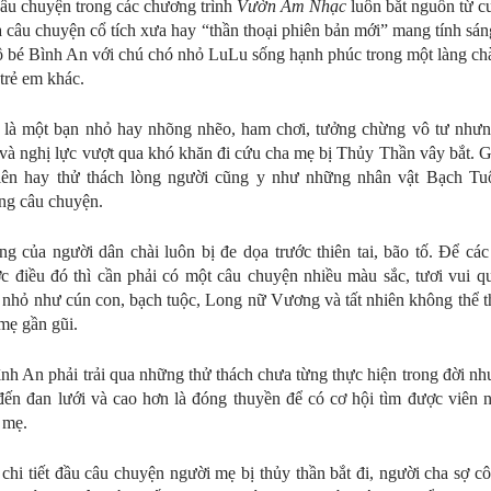
u chuyện trong các chương trình
Vườn Âm Nhạc
luôn bắt nguồn từ c
à câu chuyện cổ tích xưa hay “thần thoại phiên bản mới” mang tính sán
 bé Bình An với chú chó nhỏ LuLu sống hạnh phúc trong một làng chà
trẻ em khác.
là một bạn nhỏ hay nhõng nhẽo, ham chơi, tưởng chừng vô tư nhưng
 và nghị lực vượt qua khó khăn đi cứu cha mẹ bị Thủy Thần vây bắt. 
hiên hay thử thách lòng người cũng y như những nhân vật Bạch Tu
ng câu chuyện.
g của người dân chài luôn bị đe dọa trước thiên tai, bão tố. Để cá
c điều đó thì cần phải có một câu chuyện nhiều màu sắc, tươi vui 
 nhỏ như cún con, bạch tuộc, Long nữ Vương và tất nhiên không thể t
mẹ gần gũi.
nh An phải trải qua những thử thách chưa từng thực hiện trong đời nh
đến đan lưới và cao hơn là đóng thuyền để có cơ hội tìm được viên 
, mẹ.
chi tiết đầu câu chuyện người mẹ bị thủy thần bắt đi, người cha sợ c