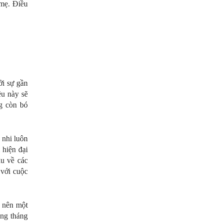
 mẹ. Điều
ởi sự gần
ều này sẽ
g còn bó
 nhi luôn
 hiện đại
âu về các
 với cuộc
 nên một
ong tháng