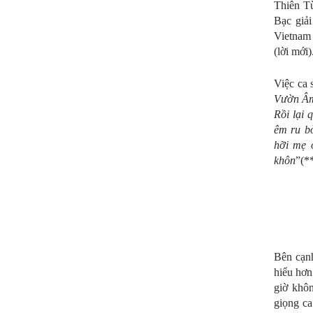
Thiên T
Bạc giải
Vietnam
(lời mới)
Việc ca 
Vườn Â
Rồi lại
êm ru b
hỡi mẹ 
khôn
”(*
Bên cạnh
hiểu hơn
giờ khô
giọng ca