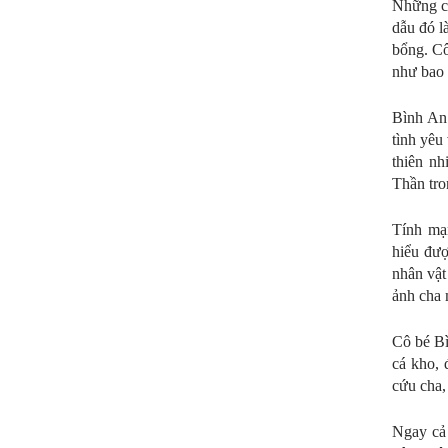
Những câ
dẫu đó l
bổng. Cô
như bao 
Bình An 
tình yêu
thiên n
Thần tro
Tính mạn
hiểu đượ
nhân vật
ảnh cha 
Cô bé Bì
cá kho, 
cứu cha
Ngay cả 