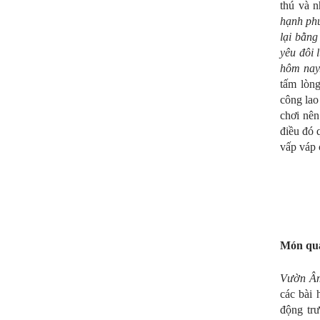
thú và n
hạnh phú
lại bằng
yêu đôi 
hôm nay.
tấm lòn
công lao
chơi nên
điều đó 
vấp váp 
Món quà
Vườn Â
các bài 
động tr