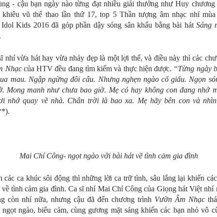
ùng - cậu bạn ngày nào từng đạt nhiều giải thưởng như Huy chương
 khiêu vũ thể thao lần thứ 17, top 5 Thần tượng âm nhạc nhí mùa 
 Idol Kids 2016 đã góp phần dậy sóng sân khấu bằng bài hát
Sáng 
.
sĩ nhí vừa hát hay vừa nhảy đẹp là một lợi thế, và điều này thì các chư
m Nhạc
của HTV đều đang tìm kiếm và thực hiện được.
“Từng ngày b
 qua mau. Ngập ngừng đôi câu. Nhưng nghẹn ngào cố giấu. Ngọn só
ờ. Mong manh như chưa bao giờ. Mẹ có hay không con đang nhớ 
ơi nhớ quay về nhà. Chân trời là bao xa. Mẹ hãy bên con và nhìn
**).
Mai Chí Công- ngọt ngào với bài hát về tình cảm gia đình
 các ca khúc sôi động thì những lời ca trữ tình, sâu lắng lại khiến cá
 về tình cảm gia đình. Ca sĩ nhí Mai Chí Công của Giọng hát Việt nhí
ng còn nhí nữa, nhưng cậu đã đến chương trình
Vườn Âm Nhạc
thá
 ngọt ngào, biểu cảm, cùng gương mặt sáng khiến các bạn nhỏ vô c