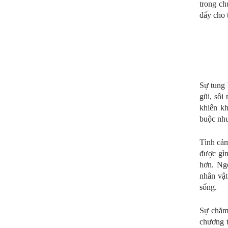
trong ch
đấy cho t
Sự tung 
gũi, sôi
khiến k
buộc như
Tình cảm
được gìn
hơn. Ngo
nhân vật
sống.
Sự chăm
chương t