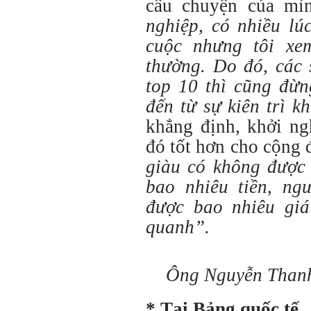
câu chuyện của mìn
nghiệp, có nhiều lú
cuộc nhưng tôi xe
thường. Do đó, các 
top
10 thì cũng đừng
đến từ sự kiên trì 
khẳng định, khởi ng
đó tốt hơn cho cộng
giàu có không được 
bao nhiêu tiền, ng
được bao nhiêu giá
quanh”.
Ông Nguyễn Thanh
* Tại Bảng quốc tế