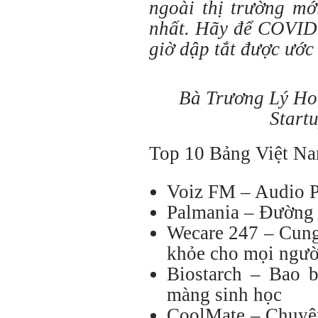
ngoài thị trường mớ
nhất. Hãy để COVID
giờ dập tắt được ước
Bà Trương Lý Hoà
Start
Top 10 Bảng Việt Na
Voiz FM – Audio P
Palmania – Đường 
Wecare 247 – Cung
khỏe cho mọi ngườ
Biostarch – Bao 
màng sinh học
CoolMate – Chuyên