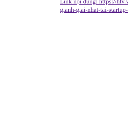
Link nội dung:
https://htv
gianh-giai-nhat-tai-start