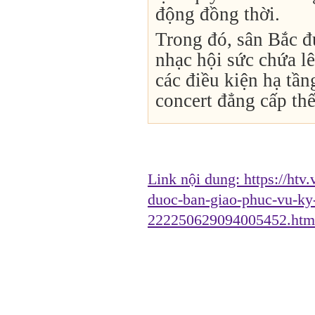
động đồng thời.
Trong đó, sân Bắc đ
nhạc hội sức chứa l
các điều kiện hạ tầ
concert đẳng cấp thế
Link nội dung:
https://htv
duoc-ban-giao-phuc-vu-k
222250629094005452.htm