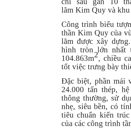
chỉ sau gần 10 th
lãm Kim Quy và khu v
Công trình biểu tượn
thần Kim Quy của vù
lãm được xây dựng.
hình tròn lớn nhất 
2
104.863m
, chiều c
tốt việc trưng bày th
Đặc biệt, phần mái 
24.000 tấn thép, hệ
thông thường, sử dụn
nhẹ, siêu bền, có t
tiêu chuẩn kiến trú
của các công trình tầ