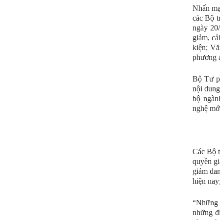
Nhấn mạn
các Bộ t
ngày 20/
giảm, cả
kiện; Vă
phương á
Bộ Tư p
nội dung
bộ ngàn
nghệ mới
Các Bộ t
quyền gi
giảm dan
hiện nay
“Những đ
những đi