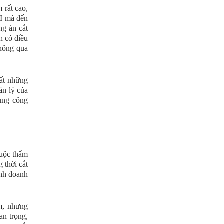
 rất cao,
II mà đến
ng án cắt
h có điều
thông qua
ất những
ản lý của
ụng công
huộc thẩm
 thời cắt
inh doanh
m, nhưng
an trọng,