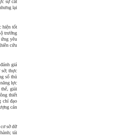
ực sự cắt
nhưng lại
hiện tốt
Bộ trưởng
p ứng yêu
ghiên cứu
 đánh giá
 sở; thực
ng số thủ
 năng lực
thể, giải
ông thiết
g chỉ đạo
lượng cán
 cơ sở dữ
hành; tái