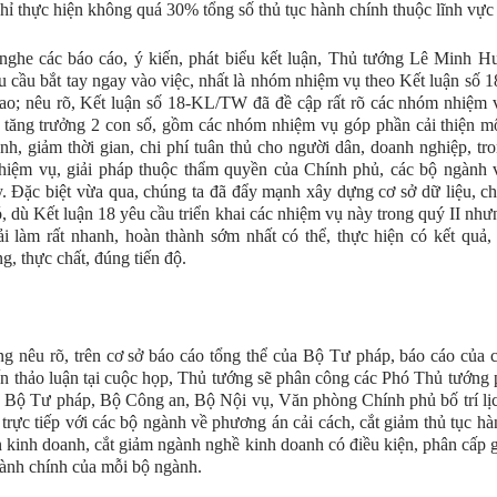
hỉ thực hiện không quá 30% tổng số thủ tục hành chính thuộc lĩnh vực 
nghe các báo cáo, ý kiến, phát biểu kết luận, Thủ tướng Lê Minh 
 cầu bắt tay ngay vào việc, nhất là nhóm nhiệm vụ theo Kết luận số 1
cao; nêu rõ, Kết luận số 18-KL/TW đã đề cập rất rõ các nhóm nhiệm 
 tăng trưởng 2 con số, gồm các nhóm nhiệm vụ góp phần cải thiện m
nh, giảm thời gian, chi phí tuân thủ cho người dân, doanh nghiệp, tr
iệm vụ, giải pháp thuộc thẩm quyền của Chính phủ, các bộ ngành v
. Đặc biệt vừa qua, chúng ta đã đẩy mạnh xây dựng cơ sở dữ liệu, c
ó, dù Kết luận 18 yêu cầu triển khai các nhiệm vụ này trong quý II như
i làm rất nhanh, hoàn thành sớm nhất có thể, thực hiện có kết quả
g, thực chất, đúng tiến độ.
g nêu rõ, trên cơ sở báo cáo tổng thể của Bộ Tư pháp, báo cáo của 
ến thảo luận tại cuộc họp, Thủ tướng sẽ phân công các Phó Thủ tướng 
, Bộ Tư pháp, Bộ Công an, Bộ Nội vụ, Văn phòng Chính phủ bố trí lịc
 trực tiếp với các bộ ngành về phương án cải cách, cắt giảm thủ tục hà
n kinh doanh, cắt giảm ngành nghề kinh doanh có điều kiện, phân cấp g
hành chính của mỗi bộ ngành.