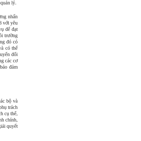
quản lý.
Hưng nhấn
8 với yêu
vụ để đạt
ôi trường
ong đó có
à có thể
huyển đổi
ng các cơ
, bảo đảm
các bộ và
phụ trách
h cụ thể,
nh chính,
iải quyết