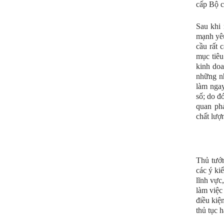
cấp Bộ c
Sau khi 
mạnh yêu
cầu rất 
mục tiêu
kinh doa
những nh
làm ngay
số; do đ
quan phả
chất lượn
Thủ tướn
các ý ki
lĩnh vực
làm việc
điều kiệ
thủ tục 