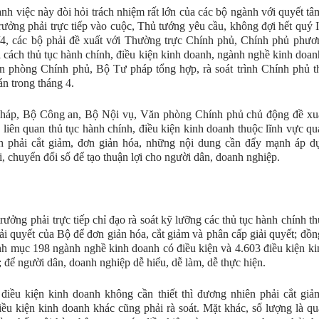
h việc này đòi hỏi trách nhiệm rất lớn của các bộ ngành với quyết tâm
rưởng phải trực tiếp vào cuộc, Thủ tướng yêu cầu, không đợi hết quý 
4, các bộ phải đề xuất với Thường trực Chính phủ, Chính phủ phươ
i cách thủ tục hành chính, điều kiện kinh doanh, ngành nghề kinh doan
n phòng Chính phủ, Bộ Tư pháp tổng hợp, rà soát trình Chính phủ 
n trong tháng 4.
háp, Bộ Công an, Bộ Nội vụ, Văn phòng Chính phủ chủ động đề xu
 liên quan thủ tục hành chính, điều kiện kinh doanh thuộc lĩnh vực qu
h phải cắt giảm, đơn giản hóa, những nội dung cần đẩy mạnh áp d
, chuyển đổi số để tạo thuận lợi cho người dân, doanh nghiệp.
rưởng phải trực tiếp chỉ đạo rà soát kỹ lưỡng các thủ tục hành chính t
ải quyết của Bộ để đơn giản hóa, cắt giảm và phân cấp giải quyết; đồng
h mục 198 ngành nghề kinh doanh có điều kiện và 4.603 điều kiện k
; để người dân, doanh nghiệp dễ hiểu, dễ làm, dễ thực hiện.
iều kiện kinh doanh không cần thiết thì đương nhiên phải cắt giả
ều kiện kinh doanh khác cũng phải rà soát. Mặt khác, số lượng là qu