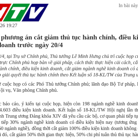
In bài này
26 19:27
 phương án cắt giảm thủ tục hành chính, điều k
doanh trước ngày 20/4
/4, tại Trụ sở Chính phủ, Thủ tướng Lê Minh Hưng chủ trì cuộc họp c
rực Chính phủ họp bàn về giải pháp, cách thức thực hiện cải cách, cắ
hành chính, điều kiện kinh doanh, cắt giảm ngành nghề kinh doanh có đ
 giải quyết thủ tục hành chính theo Kết luận số 18-KL/TW của Trung 
 cuộc họp có các Phó Thủ tướng Chính phủ; lãnh đạo Bộ Tư pháp,
ội vụ, Văn phòng Chính phủ.
 báo cáo, ý kiến tại cuộc họp, hiện còn 198 ngành nghề kinh doan
 4.603 điều kiện kinh doanh. Kết luận số 18-KL/TW Hội nghị lần t
h Trung ương Đảng khóa XIV đã yêu cầu các bộ, cơ quan phải tiếp tục
 tiếp 30% ngành nghề kinh doanh có điều kiện hiện nay (tương ứng
0 ngành nghề), đồng thời cắt giảm 100% điều kiện kinh doanh không c
 đó, cắt giảm 50% thời gian thực hiện, 50% chi phí tuân thủ thủ tục hà