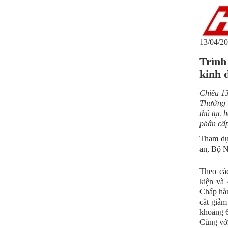
13/04/20
Trình
kinh 
Chiều 13
Thường t
thủ tục 
phân cấp
Tham dự
an, Bộ N
Theo các
kiện và
Chấp hàn
cắt giảm
khoảng 6
Cùng với