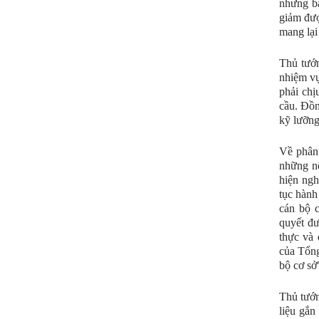
nhưng bả
giảm đượ
mang lại
Thủ tướn
nhiệm vụ
phải chị
cầu. Đồn
kỹ lưỡng
Về phân 
những nộ
hiện ngh
tục hành
cán bộ c
quyết đư
thực và 
của Tổng
bộ cơ sở
Thủ tướn
liệu gắn