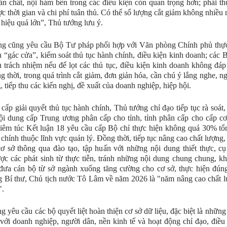
n chất, nội hàm bên trong các điều kiện còn quan trọng hơn; phải th
c thời gian và chi phí tuân thủ. Có thể số lượng cắt giảm không nhiều 
 hiệu quả lớn”, Thủ tướng lưu ý.
g cũng yêu cầu Bộ Tư pháp phối hợp với Văn phòng Chính phủ thực 
 “gác cửa”, kiểm soát thủ tục hành chính, điều kiện kinh doanh; các 
u trách nhiệm nếu để lọt các thủ tục, điều kiện kinh doanh không đá
g thời, trong quá trình cắt giảm, đơn giản hóa, cần chú ý lắng nghe, n
, tiếp thu các kiến nghị, đề xuất của doanh nghiệp, hiệp hội.
cấp giải quyết thủ tục hành chính, Thủ tướng chỉ đạo tiếp tục rà soát,
i dung cấp Trung ương phân cấp cho tỉnh, tỉnh phân cấp cho cấp cơ
iêm túc Kết luận 18 yêu cầu cấp Bộ chỉ thực hiện không quá 30% tổ
 chính thuộc lĩnh vực quản lý. Đồng thời, tiếp tục nâng cao chất lượng,
ơ sở thông qua đào tạo, tập huấn với những nội dung thiết thực, cụ 
ợc các phát sinh từ thực tiễn, tránh những nội dung chung chung, kh
đưa cán bộ từ sở ngành xuống tăng cường cho cơ sở, thực hiện đún
 Bí thư, Chủ tịch nước Tô Lâm về năm 2026 là "năm nâng cao chất 
".
g yêu cầu các bộ quyết liệt hoàn thiện cơ sở dữ liệu, đặc biệt là những
 với doanh nghiệp, người dân, nền kinh tế và hoạt động chỉ đạo, điều 