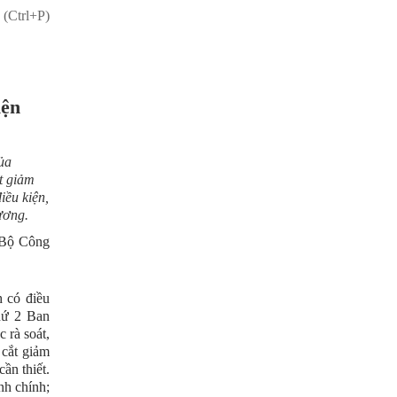
 (Ctrl+P)
iện
ủa
t giảm
iều kiện,
ương.
 Bộ Công
h có điều
hứ 2 Ban
 rà soát,
 cắt giảm
ần thiết.
nh chính;