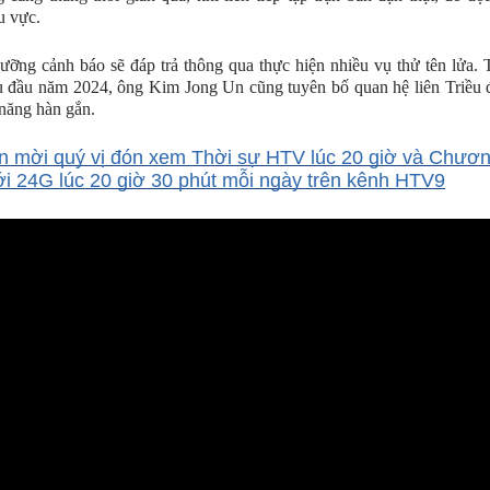
u vực.
ỡng cảnh báo sẽ đáp trả thông qua thực hiện nhiều vụ thử tên lửa. 
u đầu năm 2024, ông Kim Jong Un cũng tuyên bố quan hệ liên Triều
năng hàn gắn.
n mời quý vị đón xem Thời sự HTV lúc 20 giờ và Chươn
ới 24G lúc 20 giờ 30 phút mỗi ngày trên kênh HTV9