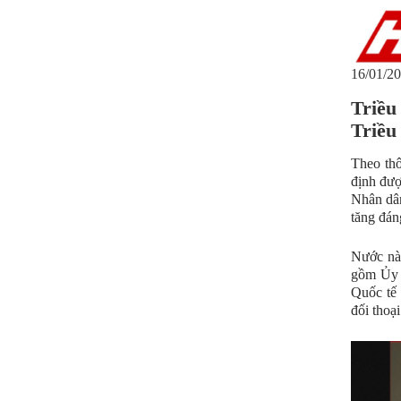
16/01/20
Triều
Triều
Theo thô
định đượ
Nhân dân
tăng đán
Nước này
gồm Ủy 
Quốc tế 
đối thoạ