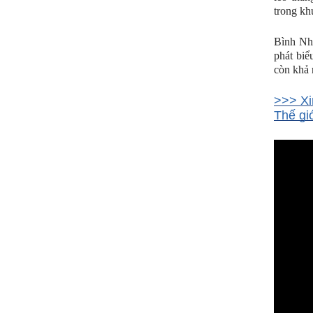
trong kh
Bình Như
phát biể
còn khả 
>>> Xi
Thế gi