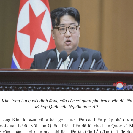
 Kim Jong Un quyết định đóng cửa các cơ quan phụ trách vấn đề liên 
kỳ họp Quốc hội. Nguồn ảnh: AP
a, ông Kim Jong-un cũng kêu gọi thực hiện các biện pháp pháp lý 
 mối quan hệ đối với Hàn Quốc. Triều Tiên đổ lỗi cho Hàn Quốc và 
g căng thẳng thời gian qua, khi liên tiếp tập trận bắn đạn thật, đe dọ