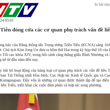
In bài này
24 05:01
 Tiên đóng cửa các cơ quan phụ trách vấn đề li
ng báo của Hãng thông tấn Trung ương Triều Tiên (KCNA) sáng 16/0
c Chủ tịch Kim Jong Un đưa ra hôm thứ Hai trong kỳ họp thứ 10 của
 Tối cao khóa XIV, trong bối cảnh căng thẳng giữa Bình Nhương và 
g kể từ đầu năm đến nay.
 bãi bỏ hoạt động của hàng loạt cơ quan phụ trách các vấn đề liên T
ban Tái Thống nhất Hòa bình, Cục Hợp tác Kinh tế Quốc gia và Cục
Kumgangsan. Đây vốn là những cơ quan được thành lập để tạo điều 
i liên Triều, triển khai các cuộc đàm phán và hợp tác song phương.