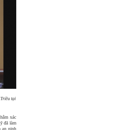
Triều tại
nhằm xác
Mỹ đã làm
a an ninh