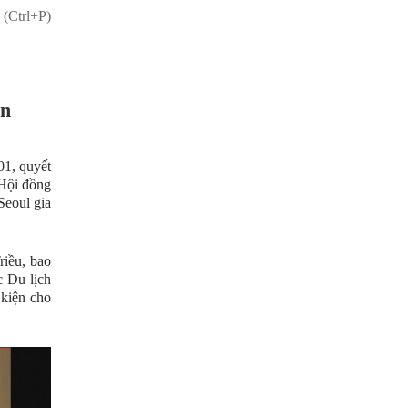
 (Ctrl+P)
ên
1, quyết
 Hội đồng
Seoul gia
riều, bao
 Du lịch
kiện cho