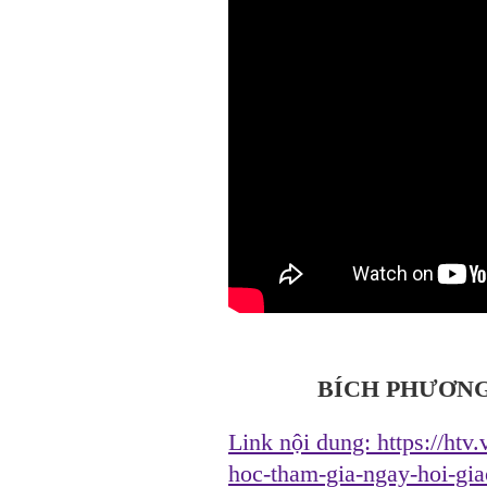
BÍCH PHƯƠNG
Link nội dung:
https://htv
hoc-tham-gia-ngay-hoi-gi