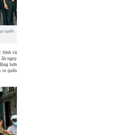
ại tuyến
c bình và
m ẩn nguy
động hơn
a ra quân