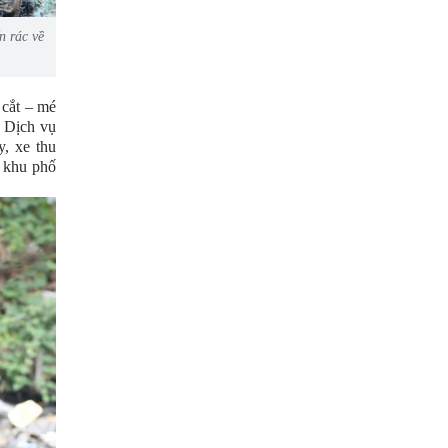
n rác về
 cắt – mé
y Dịch vụ
, xe thu
à khu phố