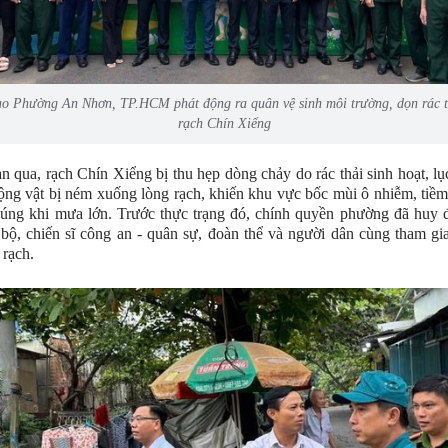
o Phường An Nhơn, TP.HCM phát động ra quân vệ sinh môi trường, dọn rác t
rạch Chín Xiểng
n qua, rạch Chín Xiểng bị thu hẹp dòng chảy do rác thải sinh hoạt, lụ
ộng vật bị ném xuống lòng rạch, khiến khu vực bốc mùi ô nhiễm, tiề
úng khi mưa lớn. Trước thực trạng đó, chính quyền phường đã huy 
bộ, chiến sĩ công an - quân sự, đoàn thể và người dân cùng tham gi
 rạch.