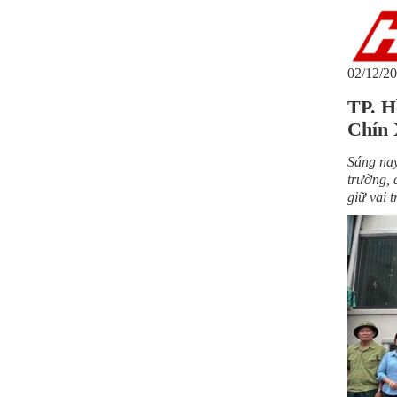
02/12/20
TP. H
Chín 
Sáng na
trường, 
giữ vai 