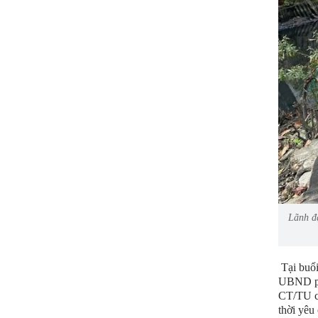
Lãnh đ
Tại buổi
UBND phư
CT/TU củ
thời yêu