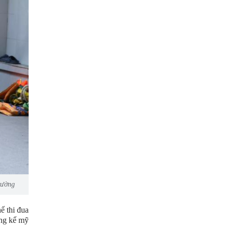
rường
ế thi đua
áng kể mỹ