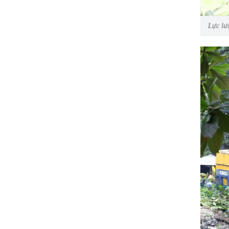
Lực lư