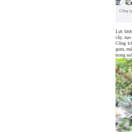
Công ty
Lực lượn
cây, nạo
Công íc
gom, máy
trong suố