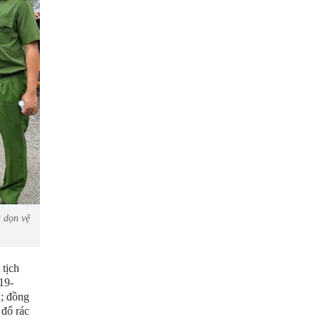
 dọn vệ
tịch
19-
; đồng
 đổ rác