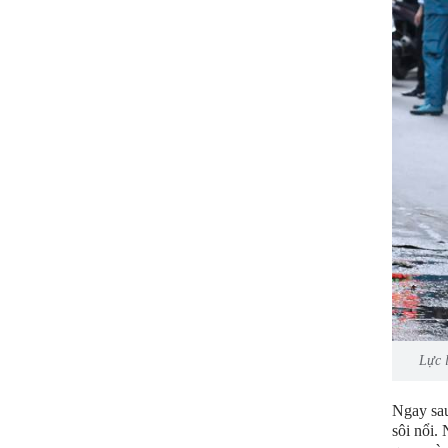
Lực 
Ngay sau
sôi nổi.