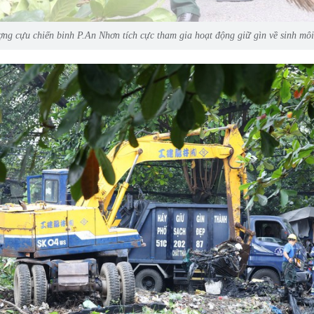
ợng cựu chiến binh P.An Nhơn tích cực tham gia hoạt động giữ gìn về sinh môi