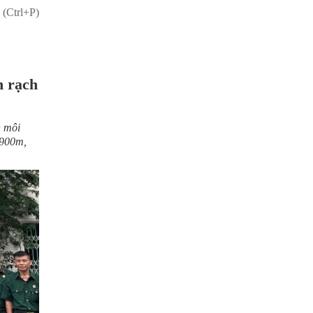
 (Ctrl+P)
h rạch
h môi
 900m,