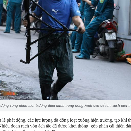
lượng công nhân môi trường dầm mình trong dòng kênh đen để làm sạch môi t
 lễ phát động, các lực lượng đã đồng loạt xuống hiện trường, tạo khí th
 Nhiều đoạn rạch vốn ách tắc đã được khơi thông, góp phần cải thiện đ