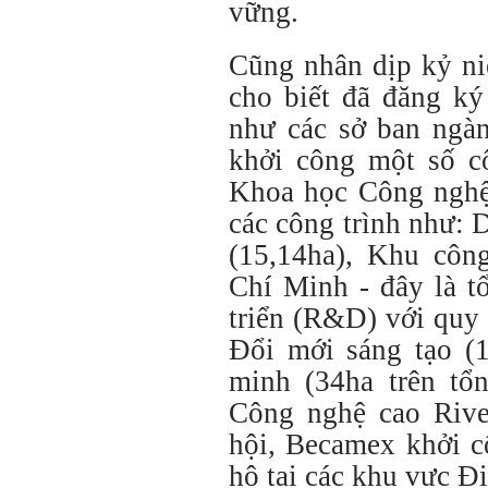
vững.
Cũng nhân dịp kỷ n
cho biết đã đăng k
như các sở ban ngàn
khởi công một số cô
Khoa học Công ngh
các công trình như: 
(15,14ha), Khu côn
Chí Minh - đây là t
triển (R&D) với quy
Đổi mới sáng tạo (1
minh (34ha trên tổ
Công nghệ cao Rive
hội, Becamex khởi c
hộ tại các khu vực Đ