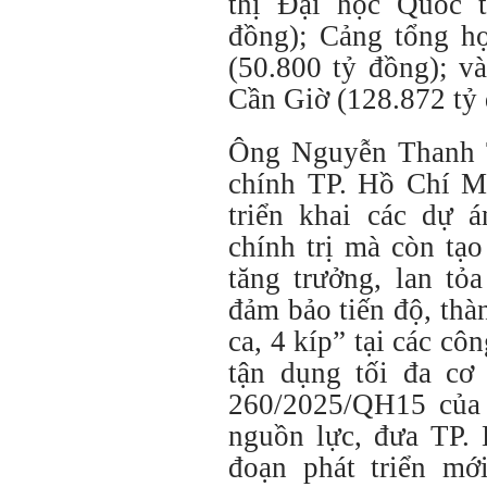
thị Đại học Quốc 
đồng); Cảng tổng h
(50.800 tỷ đồng); v
Cần Giờ (128.872 tỷ 
Ông Nguyễn Thanh 
chính TP. Hồ Chí Mi
triển khai các dự 
chính trị mà còn tạo
tăng trưởng, lan tỏ
đảm bảo tiến độ, thà
ca, 4 kíp” tại các cô
tận dụng tối đa cơ
260/2025/QH15 của
nguồn lực, đưa TP.
đoạn phát triển mớ