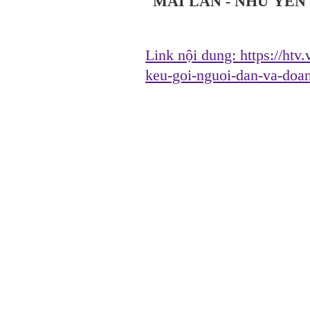
MAI LAN - NHƯ YẾN 
Link nội dung:
https://ht
keu-goi-nguoi-dan-va-doa