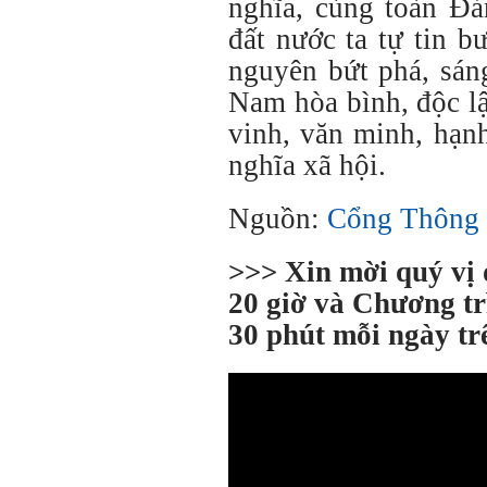
nghĩa, cùng toàn Đả
đất nước ta tự tin 
nguyên bứt phá, sán
Nam hòa bình, độc l
vinh, văn minh, hạn
nghĩa xã hội.
Nguồn:
Cổng Thông 
>>> Xin mời quý vị
20 giờ và Chương tr
30 phút mỗi ngày t