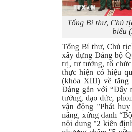
Tổng Bí thư, Chủ t
biểu 
Tổng Bí thư, Chủ tị
xây dựng Đảng bộ Q
trị, tư tưởng, tổ chứ
thực hiện có hiệu q
(khóa XIII) về tăng
Đảng gắn với “Đẩy m
tưởng, đạo đức, pho
vận động "Phát huy 
năng, xứng danh “Bộ
nội dung "2 kiên địn