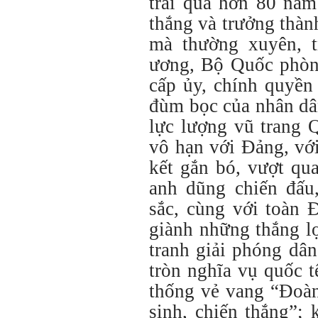
trải qua hơn 80 năm
thắng và trưởng thàn
mà thường xuyên, t
ương, Bộ Quốc phòng
cấp ủy, chính quyền
đùm bọc của nhân dân
lực lượng vũ trang 
vô hạn với Đảng, vớ
kết gắn bó, vượt qu
anh dũng chiến đấu,
sắc, cùng với toàn 
giành những thắng lợ
tranh giải phóng dâ
tròn nghĩa vụ quốc t
thống vẻ vang “Đoàn
sinh, chiến thắng”;