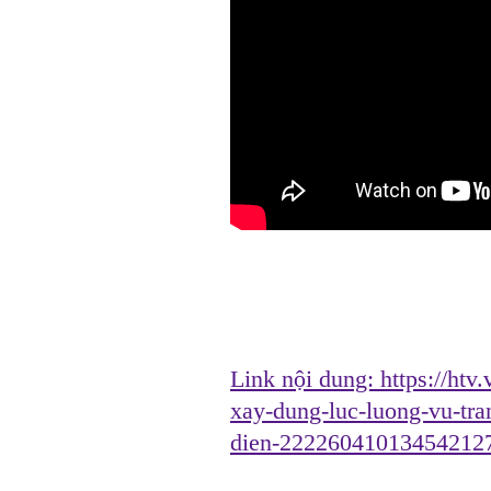
Link nội dung:
https://htv
xay-dung-luc-luong-vu-tr
dien-22226041013454212