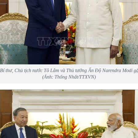
Bí thư, Chủ tịch nước Tô Lâm và Thủ tướng Ấn Độ Narendra Modi g
(Ảnh: Thống Nhất/TTXVN)