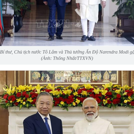
Bí thư, Chủ tịch nước Tô Lâm và Thủ tướng Ấn Độ Narendra Modi g
(Ảnh: Thống Nhất/TTXVN)