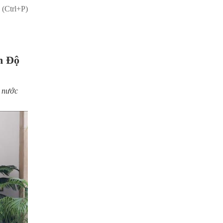
 (Ctrl+P)
n Độ
h nước