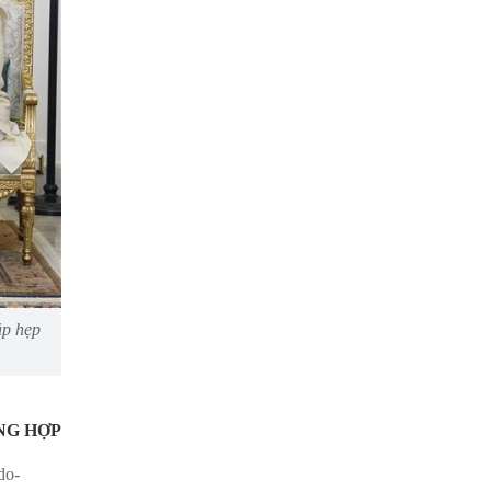
ặp hẹp
ỔNG HỢP
do-