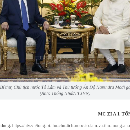
Bí thư, Chủ tịch nước Tô Lâm và Thủ tướng Ấn Độ Narendra Modi g
(Ảnh: Thống Nhất/TTXVN)
MC ZI A.I. T
 dung:
https://htv.vn/tong-bi-thu-chu-tich-nuoc-to-lam-va-thu-tuong-an-