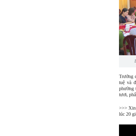
Trưởng đ
tuệ và 
phường t
tươi, ph
>>> Xin 
lúc 20 g