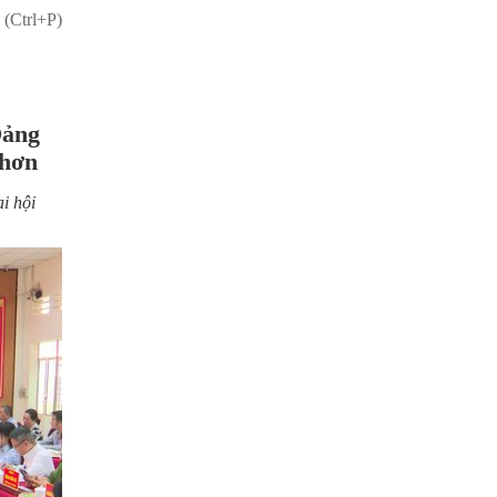
 (Ctrl+P)
Đảng
Nhơn
i hội