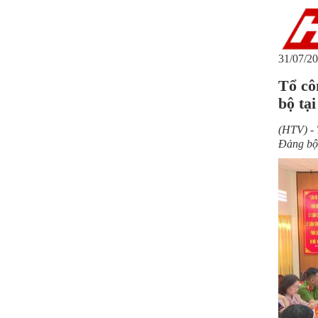
31/07/20
Tổ cô
bộ tạ
(HTV) - 
Đảng bộ 