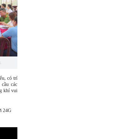
.
u, có trí
 cầu các
g khí vui
ới 24G