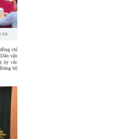
 hội.
đồng chí
 Dân vận
g ủy các
 Đảng bộ