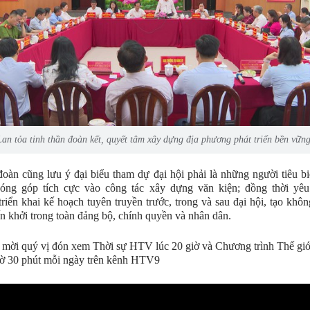
Lan tỏa tinh thần đoàn kết, quyết tâm xây dựng địa phương phát triển bền vững
oàn cũng lưu ý đại biểu tham dự đại hội phải là những người tiêu biể
đóng góp tích cực vào công tác xây dựng văn kiện; đồng thời yêu
riển khai kế hoạch tuyên truyền trước, trong và sau đại hội, tạo khôn
ấn khởi trong toàn đảng bộ, chính quyền và nhân dân.
mời quý vị đón xem Thời sự HTV lúc 20 giờ và Chương trình Thế gi
iờ 30 phút mỗi ngày trên kênh HTV9