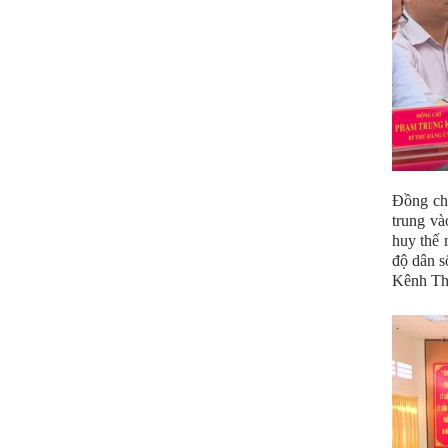
Đồng chí
trung và
huy thế 
độ dân s
Kênh Th