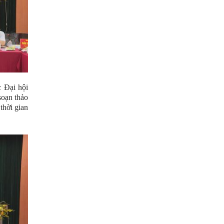
c Đại hội
soạn thảo
thời gian