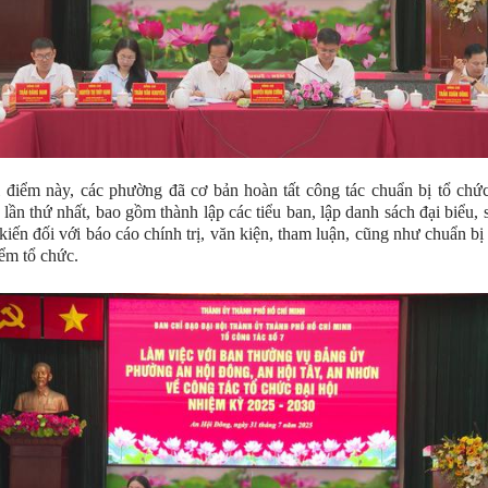
 điểm này, các phường đã cơ bản hoàn tất công tác chuẩn bị tổ chứ
lần thứ nhất, bao gồm thành lập các tiểu ban, lập danh sách đại biểu, 
 kiến đối với báo cáo chính trị, văn kiện, tham luận, cũng như chuẩn bị 
iểm tổ chức.