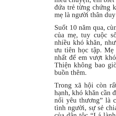
đứa trẻ từng chứng k
mẹ là người thân duy
Suốt 10 năm qua, cùn
của mẹ, tuy cuộc s
nhiều khó khăn, như
ưu tiên học tập. Mẹ
nhất để em vượt khó
Thiện không bao gi
buồn thêm.
Trong xã hội còn rấ
hạnh, khó khăn cần đ
nối yêu thương” là 
tình người, sự sẻ ch
của dân tộc “Lá làn