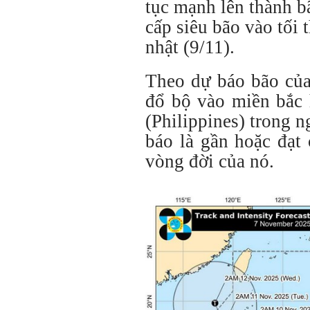
tục mạnh lên thành b
cấp siêu bão vào tối
nhật (9/11).
Theo dự báo bão củ
đổ bộ vào miền bắc
(Philippines) trong 
báo là gần hoặc đạt
vòng đời của nó.