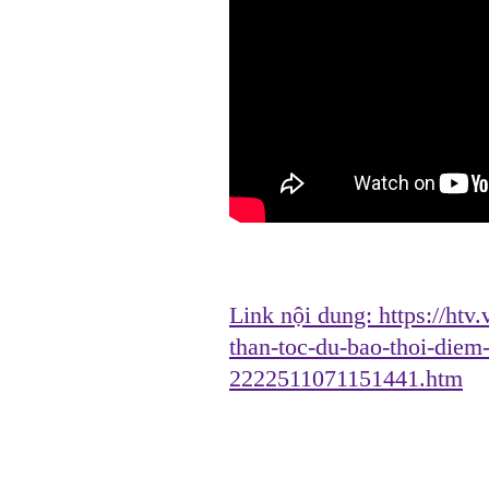
Link nội dung:
https://htv
than-toc-du-bao-thoi-diem
2222511071151441.htm