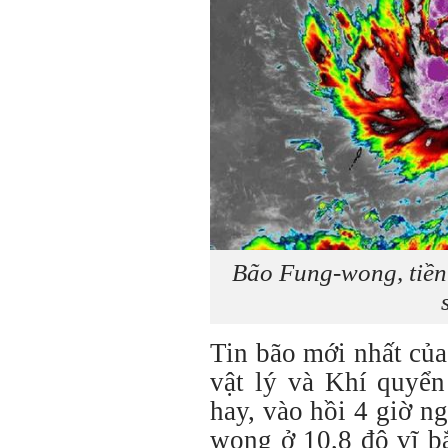
Bão Fung-wong, tiền 
Tin bão mới nhất củ
vật lý và Khí quyể
hay, vào hồi 4 giờ ng
wong ở 10,8 độ vĩ b