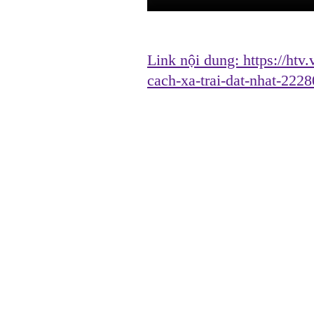
Link nội dung:
https://htv
cach-xa-trai-dat-nhat-222