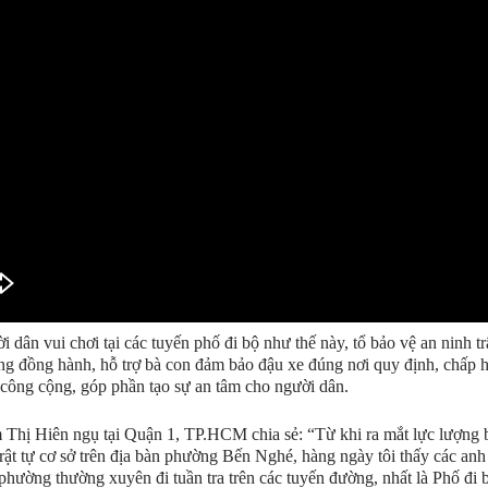
i dân vui chơi tại các tuyến phố đi bộ như thế này, tổ bảo vệ an ninh tr
ng đồng hành, hỗ trợ bà con đảm bảo đậu xe đúng nơi quy định, chấp 
 công cộng, góp phần tạo sự an tâm cho người dân.
Thị Hiên ngụ tại Quận 1, TP.HCM chia sẻ: “Từ khi ra mắt lực lượng 
trật tự cơ sở trên địa bàn phường Bến Nghé, hàng ngày tôi thấy các anh
phường thường xuyên đi tuần tra trên các tuyến đường, nhất là Phố đi 