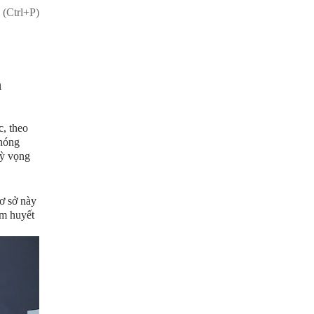
 (Ctrl+P)
n
c, theo
phóng
kỳ vọng
cơ sở này
âm huyết