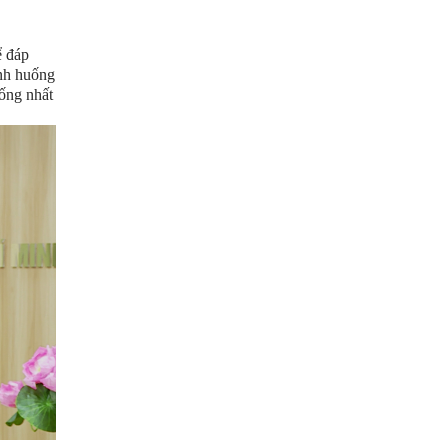
ể đáp
ình huống
hống nhất