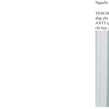
Nguyễn 
TP.HCM đ
ứng yêu 
ANTT tại
chỉ huy,