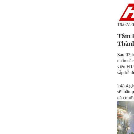
16/07/20
Tâm h
Thàn
Sau 02 t
chân các
viên HTV
sắp tới đ
24/24 giờ
sẽ luân 
của nhữn