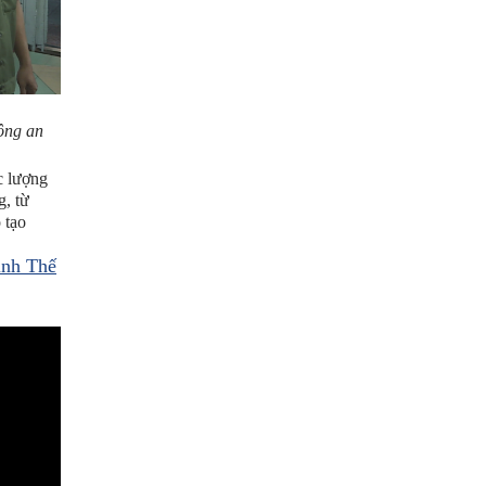
công an
c lượng
g, từ
 tạo
ình Thế