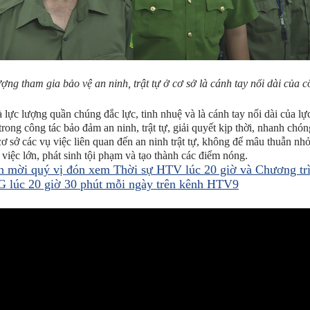
ợng tham gia bảo vệ an ninh, trật tự ở cơ sở là cánh tay nối dài của 
à lực lượng quần chúng đắc lực, tinh nhuệ và là cánh tay nối dài của lự
trong công tác bảo đảm an ninh, trật tự, giải quyết kịp thời, nhanh chón
cơ sở các vụ việc liên quan đến an ninh trật tự, không để mâu thuẫn nhỏ
 việc lớn, phát sinh tội phạm và tạo thành các điểm nóng.
n mời quý vị đón xem Thời sự HTV lúc 20 giờ và Chương tr
G lúc 20 giờ 30 phút mỗi ngày trên kênh HTV9