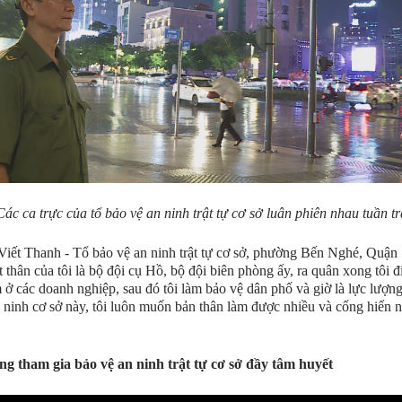
Các ca trực của tổ bảo vệ an ninh trật tự cơ sở luân phiên nhau tuần tr
iết Thanh - Tổ bảo vệ an ninh trật tự cơ sở, phường Bến Nghé, Quận 
t thân của tôi là bộ đội cụ Hồ, bộ đội biên phòng ấy, ra quân xong tôi đ
 ở các doanh nghiệp, sau đó tôi làm bảo vệ dân phố và giờ là lực lượn
an ninh cơ sở này, tôi luôn muốn bản thân làm được nhiều và cống hiến 
g tham gia bảo vệ an ninh trật tự cơ sở đầy tâm huyết