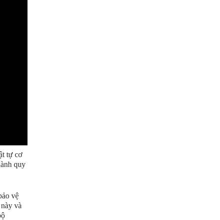
ật tự cơ
hành quy
bảo vệ
 này và
bộ