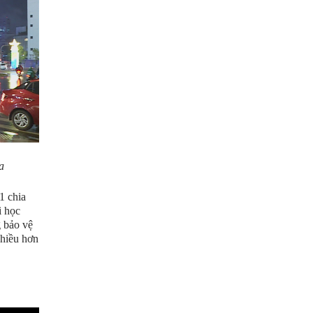
a
1 chia
i học
g bảo vệ
nhiều hơn