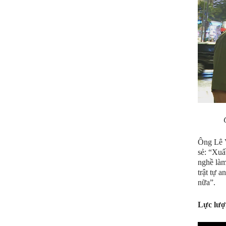
Ông Lê V
sẻ: “Xuấ
nghề làm
trật tự 
nữa”.
Lực lượn