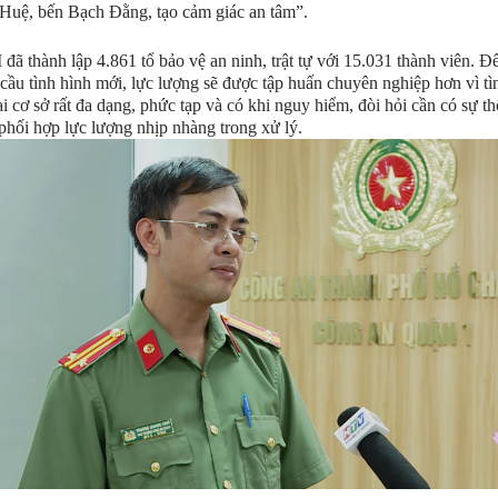
Huệ, bến Bạch Đằng, tạo cảm giác an tâm”.
ã thành lập 4.861 tổ bảo vệ an ninh, trật tự với 15.031 thành viên. Đ
cầu tình hình mới, lực lượng sẽ được tập huấn chuyên nghiệp hơn vì t
 cơ sở rất đa dạng, phức tạp và có khi nguy hiểm, đòi hỏi cần có sự t
 phối hợp lực lượng nhịp nhàng trong xử lý.