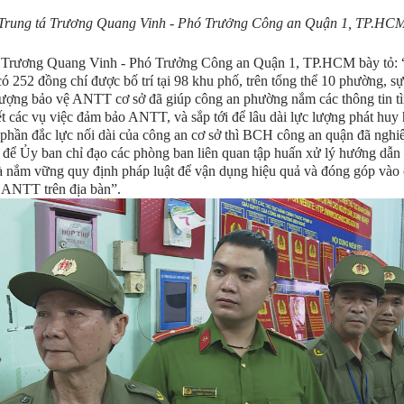
Trung tá Trương Quang Vinh - Phó Trưởng Công an Quận 1, TP.HC
á Trương Quang Vinh - Phó Trưởng Công an Quận 1, TP.HCM bày tỏ: 
ó 252 đồng chí được bố trí tại 98 khu phố, trên tổng thể 10 phường, s
lượng bảo vệ ANTT cơ sở đã giúp công an phường nắm các thông tin tì
ết các vụ việc đảm bảo ANTT, và sắp tới để lâu dài lực lượng phát huy
phần đắc lực nối dài của công an cơ sở thì BCH công an quận đã nghi
n để Ủy ban chỉ đạo các phòng ban liên quan tập huấn xử lý hướng dẫn 
 nắm vững quy định pháp luật để vận dụng hiệu quả và đóng góp vào 
 ANTT trên địa bàn”.