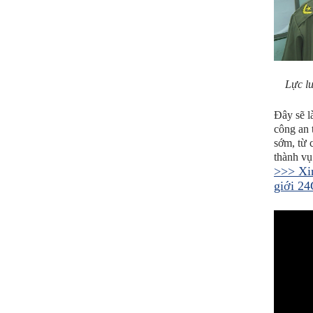
Lực lư
Đây sẽ l
công an 
sớm, từ 
thành vụ
>>> Xi
giới 24