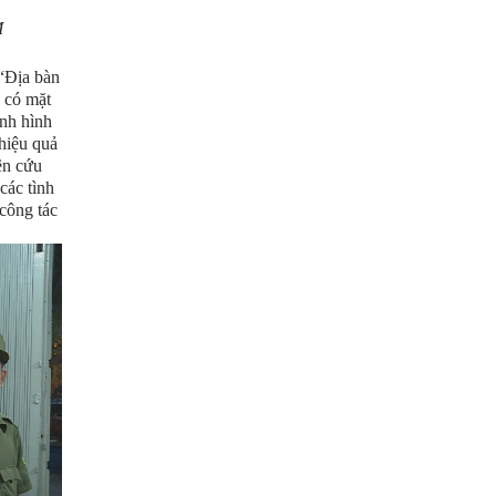
M
“Địa bàn
ự có mặt
nh hình
 hiệu quả
ên cứu
các tình
công tác