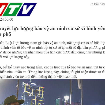
In bài này
24 00:00
uyết lực lượng bảo vệ an ninh cơ sở vì bình yê
h phố
uần Luật Lực lượng tham gia bảo vệ an ninh, trật tự tại cơ sở có hiệu lự
 thành viên tổ bảo vệ an ninh trật tự cơ sở tại một số địa bàn phường, 
 đã có những ghi nhận hiệu quả tích cực bước đầu cũng như những 
ối với lực lượng này.
, bất kể ngày nào trong tuần, các ca trực của tổ bảo vệ an ninh trật tự 
phiên nhau tuần tra. Trong lực lượng này, chúng tôi ghi nhận được sự t
g thành viên trẻ tuổi đến những thành viên cao tuổi.