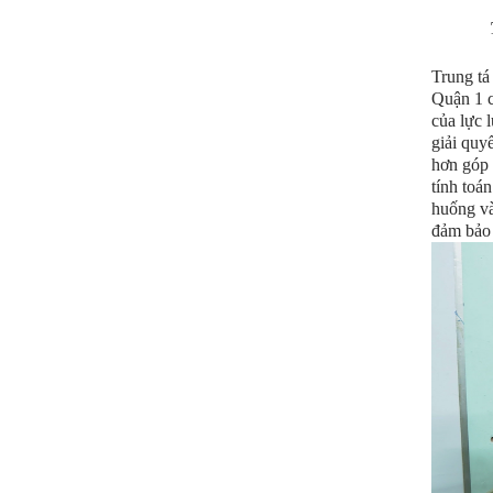
Trung t
Quận 1 c
của lực 
giải quy
hơn góp 
tính toá
huống và
đảm bảo