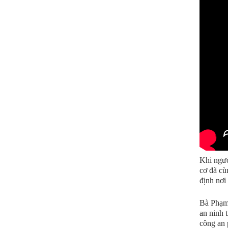
Khi ngườ
cơ đã cù
định nơi
Bà Phạm 
an ninh 
công an 