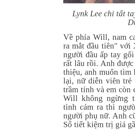
Lynk Lee chi tất ta
D
Về phía Will, nam c
ra mắt đầu tiên" vớ
người đầu ấp tay gố
rất lâu rồi. Anh được
thiệu, anh muốn tìm
lại, nữ diễn viên trẻ
trầm tính và em còn 
Will không ngừng t
tình cảm ra thì ngư
người phụ nữ. Anh c
Sổ tiết kiệm trị giá 