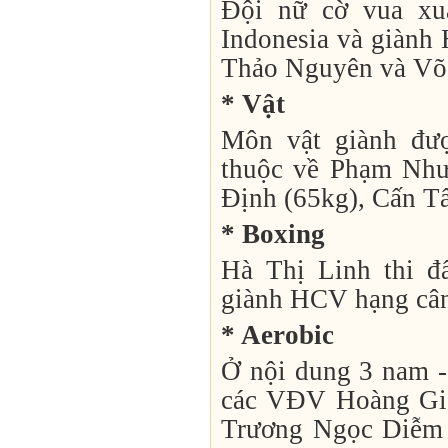
Đội nữ cờ vua xuấ
Indonesia và giàn
Thảo Nguyên và Võ
* Vật
Môn vật giành đư
thuộc về Phạm Nh
Định (65kg), Cấn T
* Boxing
Hà Thị Linh thi 
giành HCV hạng cân
* Aerobic
Ở nội dung 3 nam 
các VĐV Hoàng Gia
Trương Ngọc Diễm