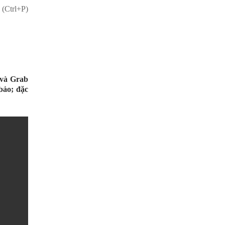
 (Ctrl+P)
 và Grab
bảo; đặc