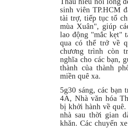
Thấu hiểu nỗi lòng đ
sinh viên TP.HCM đã
tài trợ, tiếp tục tổ
mùa Xuân", giúp cá
lao động "mắc kẹt" 
qua có thể trở về 
chương trình còn t
nghĩa cho các bạn, 
thành của thành p
miền quê xa.
5g30 sáng, các bạn t
4A, Nhà văn hóa T
bị khởi hành về quê.
nhà sau thời gian d
khăn. Các chuyến xe