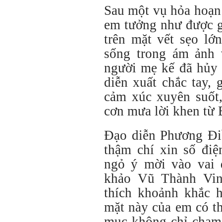
Sau một vụ hỏa hoạn 
em tưởng như được gi
trên mặt vết sẹo lớ
sống trong ám ảnh 
người mẹ kế đã hủy 
diễn xuất chắc tay,
cảm xúc xuyên suốt
cơn mưa lời khen từ 
Đạo diễn Phương Đi
thậm chí xin số điệ
ngỏ ý mời vào vai 
khảo Vũ Thành Vin
thích khoảnh khắc 
mặt này của em có th
mục không chỉ chạm