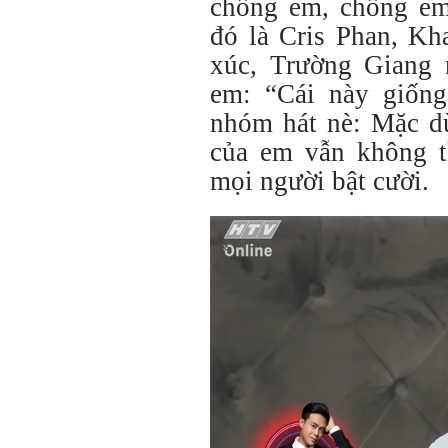
chồng em, chồng em!
đó là Cris Phan, Kh
xúc, Trường Giang 
em: “Cái này giống
nhóm hát nè: Mặc dù
của em vẫn không th
mọi người bật cười.