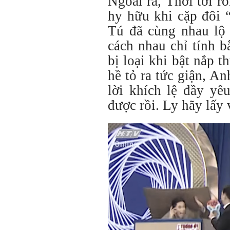
Ngoài ra, Thời tới r
hy hữu khi cặp đôi “
Tú đã cùng nhau lộ 
cách nhau chỉ tính 
bị loại khi bật nắp 
hề tỏ ra tức giận, A
lời khích lệ đầy y
được rồi. Ly hãy lấy