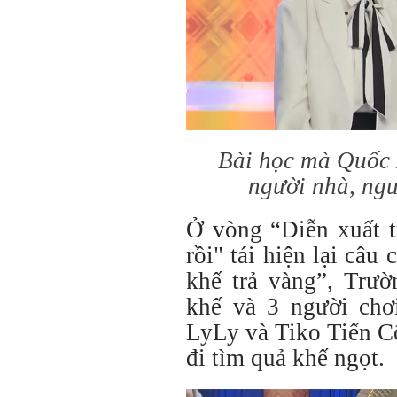
Bài học mà Quốc 
người nhà, ngư
Ở vòng “Diễn xuất t
rồi" tái hiện lại câ
khế trả vàng”, Trườ
khế và 3 người chơi
LyLy và Tiko Tiến C
đi tìm quả khế ngọt.