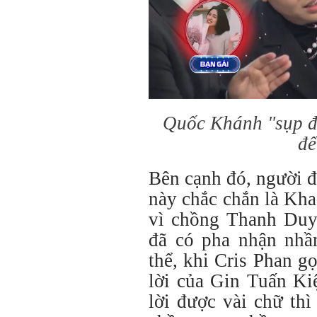
Quốc Khánh "sụp đổ
đế
Bên cạnh đó, người đ
này chắc chắn là Kha
vì chồng Thanh Duy
đã có pha nhận nhầ
thể, khi Cris Phan g
lời của Gin Tuấn Ki
lời được vài chữ th