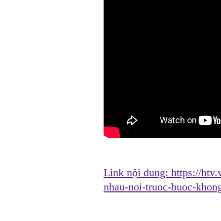
Link nội dung:
https://ht
nhau-noi-truoc-buoc-khon