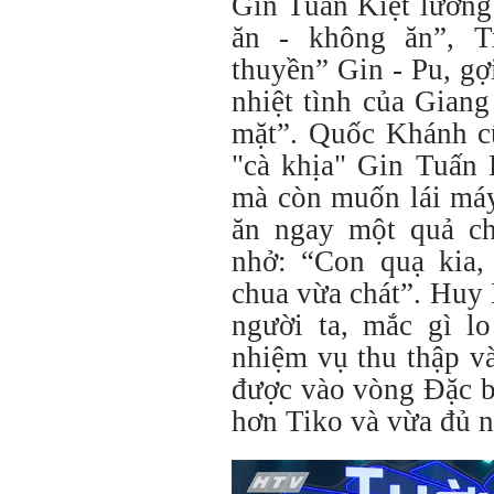
Gin Tuấn Kiệt lưỡng
ăn - không ăn”, T
thuyền” Gin - Pu, gợ
nhiệt tình của Gian
mặt”. Quốc Khánh c
"cà khịa" Gin Tuấn 
mà còn muốn lái máy
ăn ngay một quả ch
nhở: “Con quạ kia, 
chua vừa chát”. Huy
người ta, mắc gì lo
nhiệm vụ thu thập v
được vào vòng Đặc b
hơn Tiko và
vừa đủ
n