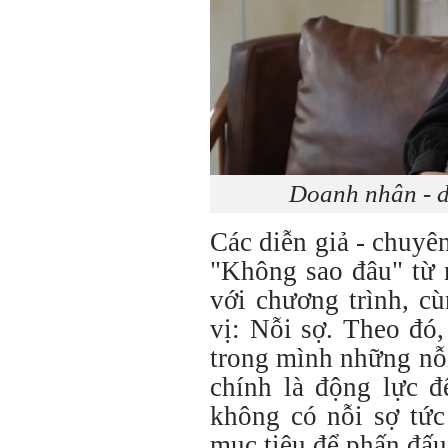
Doanh nhân - d
Các diễn giả - chuyê
"Không sao đâu" từ n
với chương trình, cù
vị: Nỗi sợ. Theo đó
trong mình những nỗi
chính là động lực đ
không có nỗi sợ tức
mục tiêu để phấn đấu