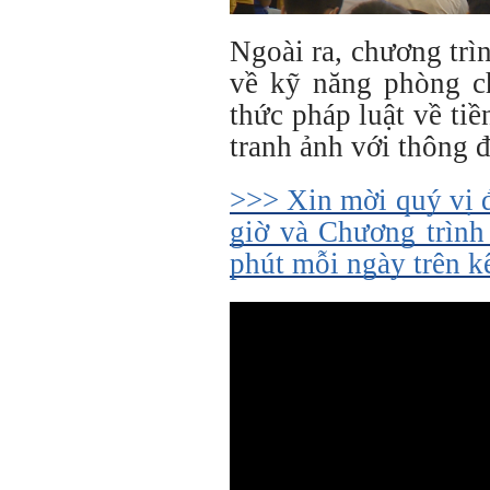
Ngoài ra, chương trì
về kỹ năng phòng ch
thức pháp luật về tiề
tranh ảnh với thông đi
>>> Xin mời quý vị 
giờ và Chương trình
phút mỗi ngày trên 