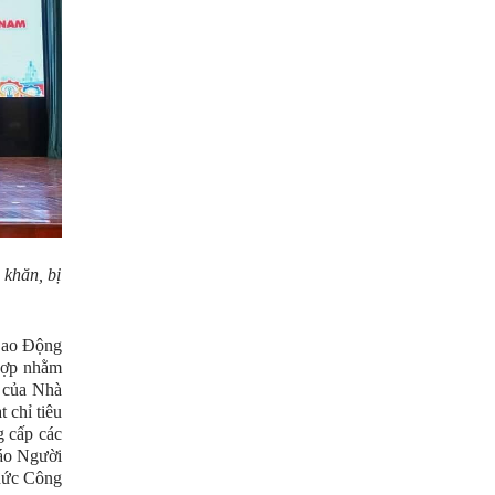
 khăn, bị
Lao Động
 hợp nhằm
t của Nhà
 chỉ tiêu
 cấp các
báo Người
chức Công