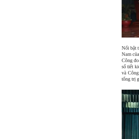
Nổi bật 
Nam của 
Công đoà
sổ tiết 
và Công
tổng trị