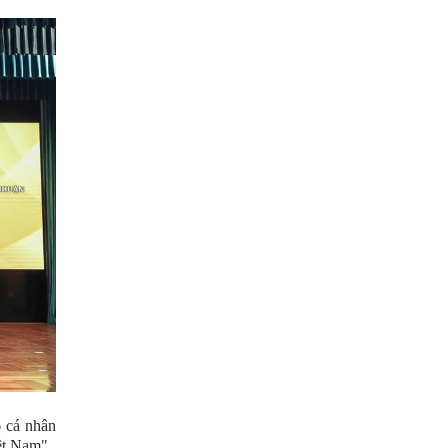
 cá nhân
ệt Nam".