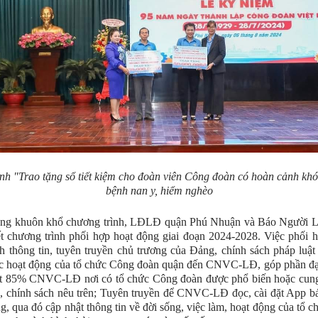
nh "Trao tặng sổ tiết kiệm cho đoàn viên Công đoàn có hoàn cảnh khó
bệnh nan y, hiểm nghèo
ong khuôn khổ chương trình, LĐLĐ quận Phú Nhuận và Báo Người 
t chương trình phối hợp hoạt động giai đoạn 2024-2028. Việc phối
 thông tin, tuyên truyền chủ trương của Đảng, chính sách pháp luậ
c hoạt động của tổ chức Công đoàn quận đến CNVC-LĐ, góp phần đạt
hất 85% CNVC-LĐ nơi có tổ chức Công đoàn được phổ biến hoặc cung
n, chính sách nêu trên; Tuyên truyền để CNVC-LĐ đọc, cài đặt App 
, qua đó cập nhật thông tin về đời sống, việc làm, hoạt động của tổ 