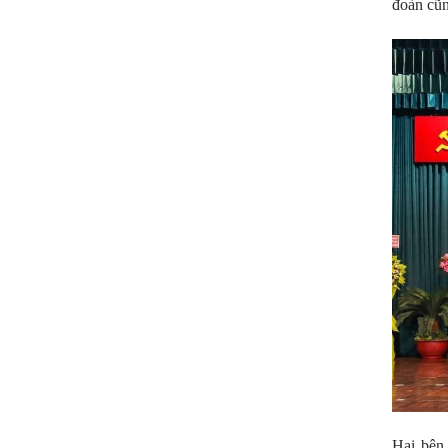
đoàn cũn
Hai bên