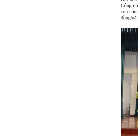
Công đoà
con công
đồng/nă