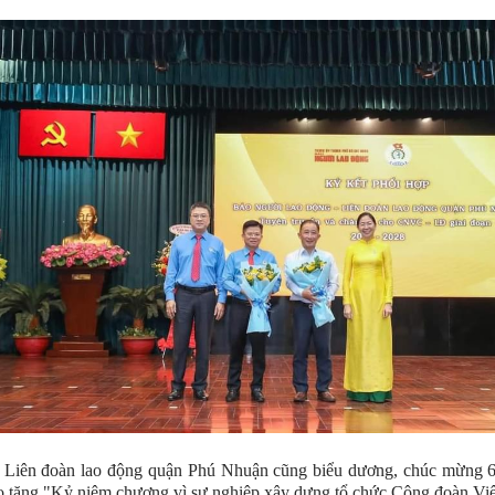
, Liên đoàn lao động quận Phú Nhuận cũng biểu dương, chúc mừng 6
o tặng "Kỷ niệm chương vì sự nghiệp xây dựng tổ chức Công đoàn Vi