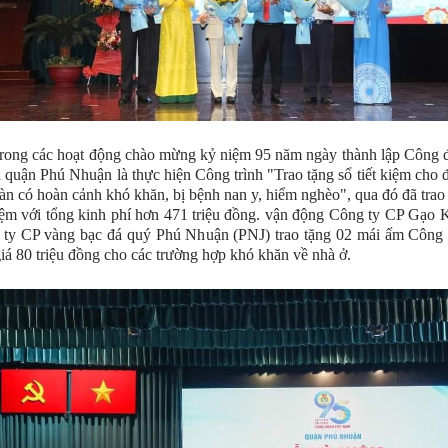
trong các hoạt động chào mừng kỷ niệm 95 năm ngày thành lập Công 
quận Phú Nhuận là thực hiện Công trình "Trao tặng sổ tiết kiệm cho 
n có hoàn cảnh khó khăn, bị bệnh nan y, hiểm nghèo", qua đó đã trao
kiệm với tổng kinh phí hơn 471 triệu đồng. vận động Công ty CP Gạo
 ty CP vàng bạc đá quý Phú Nhuận (PNJ) trao tặng 02 mái ấm Công 
 giá 80 triệu đồng cho các trường hợp khó khăn về nhà ở.