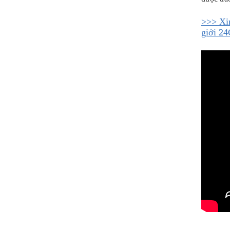
>>> Xi
giới 24