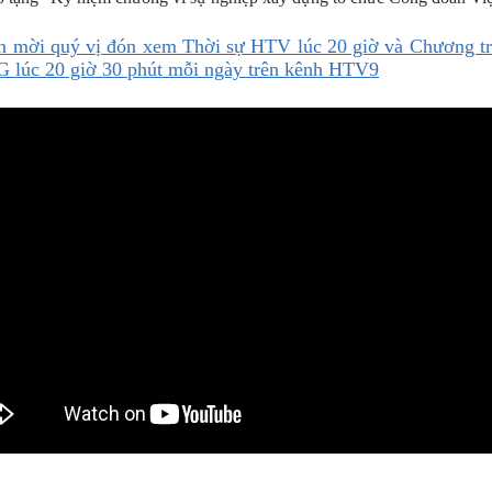
n mời quý vị đón xem Thời sự HTV lúc 20 giờ và Chương tr
G lúc 20 giờ 30 phút mỗi ngày trên kênh HTV9