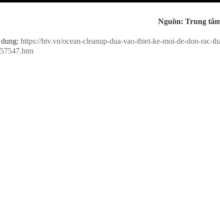
Nguồn: Trung tâm
 dung:
https://htv.vn/ocean-cleanup-dua-vao-thiet-ke-moi-de-don-rac-tha
257547.htm