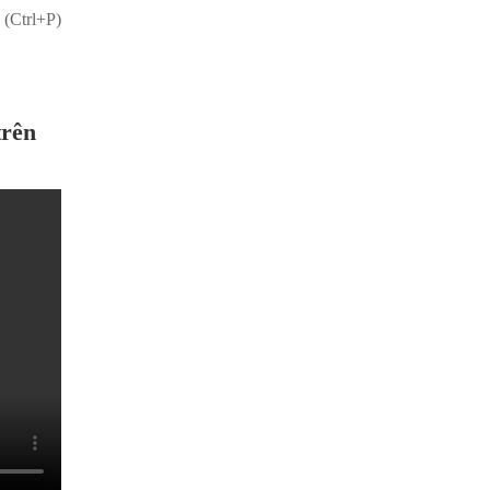
 (Ctrl+P)
trên