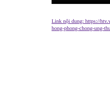
Link nội dung:
https://htv
hong-phong-chong-ung-th