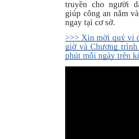
truyền cho người d
giúp công an nắm và 
ngay tại cơ sở.
>>> Xin mời quý vị 
giờ và Chương trình
phút mỗi ngày trên 