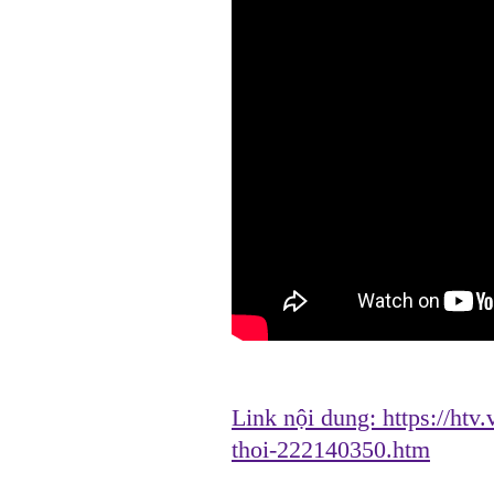
Link nội dung:
https://htv
thoi-222140350.htm