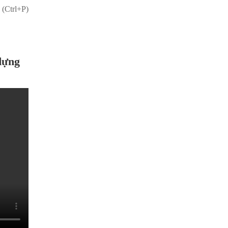
 (Ctrl+P)
dựng