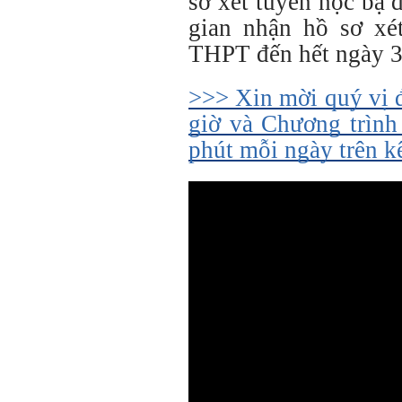
sơ xét tuyển học bạ 
gian nhận hồ sơ xét
THPT đến hết ngày 3
>>> Xin mời quý vị 
giờ và Chương trình
phút mỗi ngày trên 