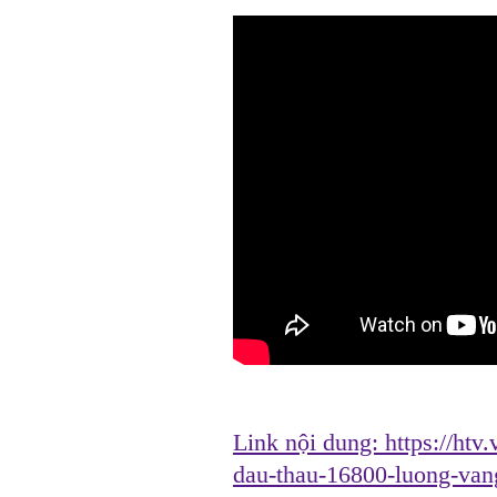
Link nội dung:
https://ht
dau-thau-16800-luong-va