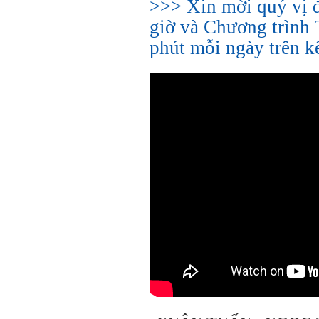
>>> Xin mời quý vị 
giờ và Chương trình 
phút mỗi ngày trên 