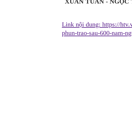
XUÂN TUẤN - NGỌC 
Link nội dung:
https://htv
phun-trao-sau-600-nam-n